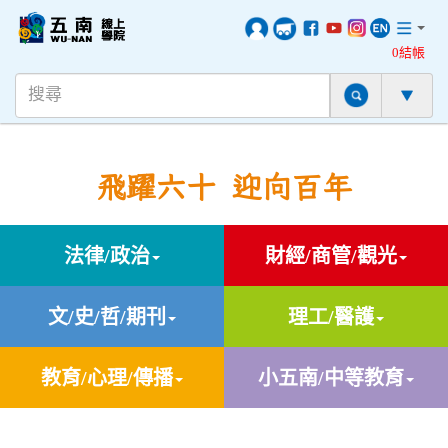
0結帳
飛躍六十 迎向百年
法律/政治
財經/商管/觀光
文/史/哲/期刊
理工/醫護
教育/心理/傳播
小五南/中等教育