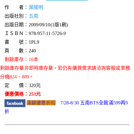
作 者：
葉陽明
出版社別：
五南
出版日期：2009/09/10(1版1刷)
ＩＳＢＮ：978-957-11-5726-9
書 號：1PL9
頁 數：240
剩餘庫存：10本
剩餘庫存量非即時庫存量，若仍有購買需求請洽詢客服或業務
分機824、889。
定 價：320元
優惠價格：253元
滿額優惠折扣
7/28-8/30 五南BTS全館滿599再9
折