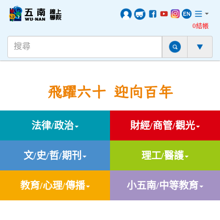
0結帳
飛躍六十 迎向百年
法律/政治
財經/商管/觀光
文/史/哲/期刊
理工/醫護
教育/心理/傳播
小五南/中等教育