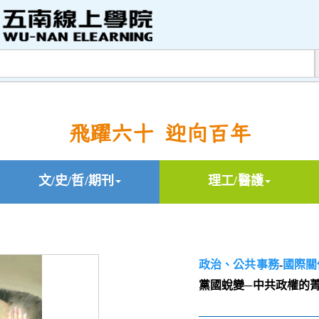
飛躍六十 迎向百年
文/史/哲/期刊
理工/醫護
政治、公共事務
-
國際關
黨國蛻變─中共政權的