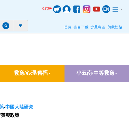
0結帳
首頁
書目下載
會員專區
與我連絡
教育/心理/傳播
小五南/中等教育
係
-
中國大陸研究
菁英與政策