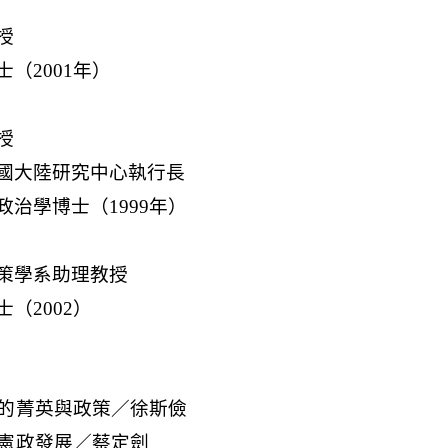
的菁英與政策／徐斯儉
憲政發展／蔡定劍