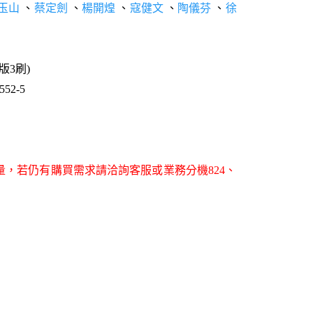
玉山
、
蔡定劍
、
楊開煌
、
寇健文
、
陶儀芬
、
徐
1版3刷)
52-5
量，若仍有購買需求請洽詢客服或業務分機824、