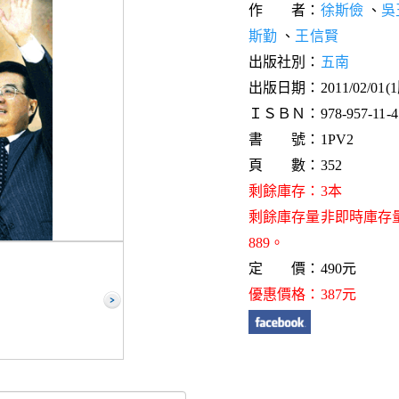
作 者：
徐斯儉
、
吳
斯勤
、
王信賢
出版社別：
五南
出版日期：2011/02/01(
ＩＳＢＮ：978-957-11-45
書 號：1PV2
頁 數：352
剩餘庫存：3本
剩餘庫存量非即時庫存
889。
定 價：490元
優惠價格：387元