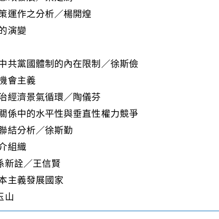
策運作之分析／楊開煌
的演變
中共黨國體制的內在限制／徐斯儉
機會主義
治經濟景氣循環／陶儀芬
關係中的水平性與垂直性權力競爭
聯結分析／徐斯勤
介組織
係新詮／王信賢
本主義發展國家
玉山