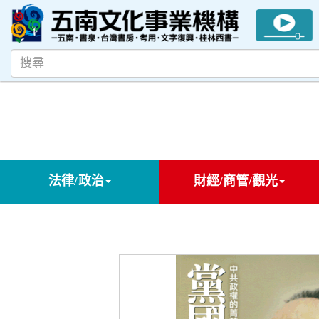
法律/政治
財經/商管/觀光