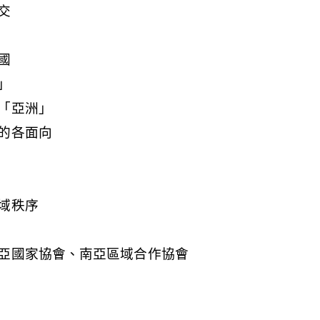
交
國
」
「亞洲」
的各面向
域秩序
亞國家協會、南亞區域合作協會