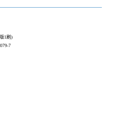
1版1刷)
79-7