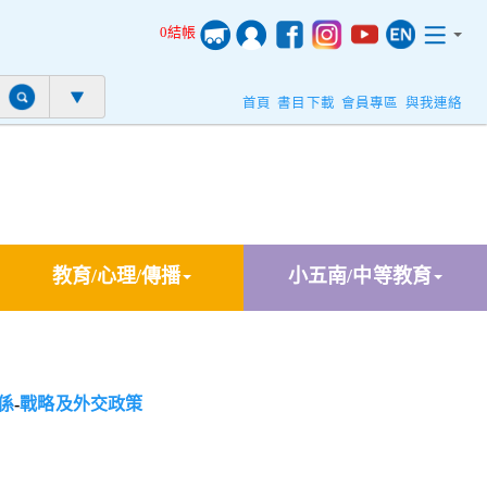
0結帳
首頁
書目下載
會員專區
與我連絡
教育/心理/傳播
小五南/中等教育
係
-
戰略及外交政策