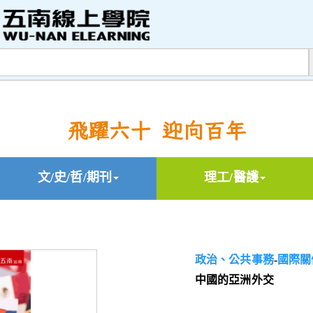
飛躍六十 迎向百年
文/史/哲/期刊
理工/醫護
政治、公共事務
-
國際關
中國的亞洲外交