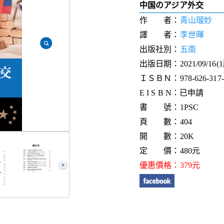
中国のアジア外交
作 者：
青山瑠妙
譯 者：
李世暉
出版社別：
五南
出版日期：2021/09/16(
ＩＳＢＮ：978-626-317-0
E I S B N：已申請
書 號：1PSC
頁 數：404
開 數：20K
定 價：480元
優惠價格：379元