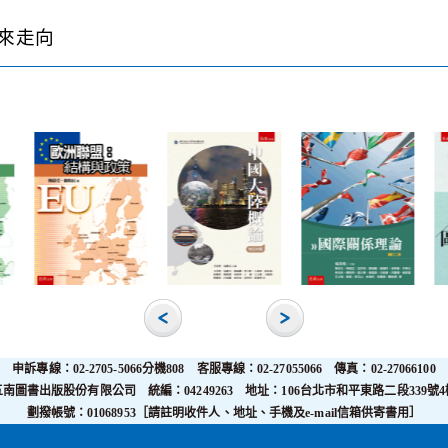
來走向
申訴專線：02-2705-5066分機808 客服專線：02-27055066 傳真：02-27066100
五南圖書出版股份有限公司 統編：04249263 地址：106台北市和平東路二段339號4
劃撥帳號：01068953［請註明收件人、地址、手機及e-mail信箱供寄書用］