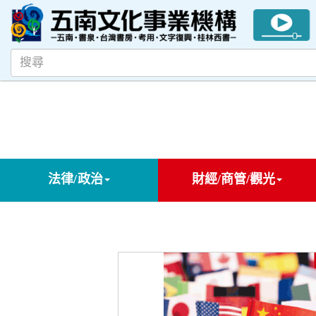
法律/政治
財經/商管/觀光