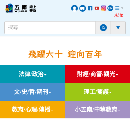
0結帳
飛躍六十 迎向百年
法律/政治
財經/商管/觀光
文/史/哲/期刊
理工/醫護
教育/心理/傳播
小五南/中等教育