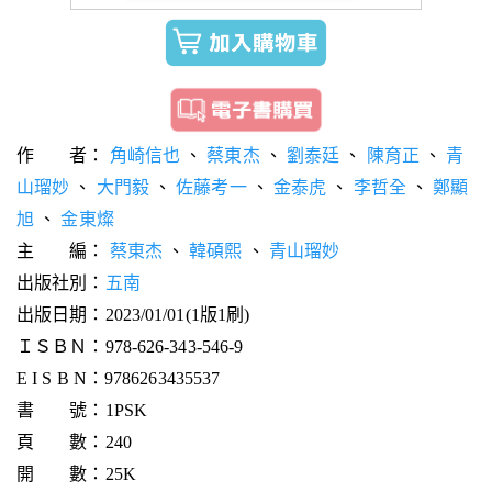
作 者：
角崎信也
、
蔡東杰
、
劉泰廷
、
陳育正
、
青
山瑠妙
、
大門毅
、
佐藤考一
、
金泰虎
、
李哲全
、
鄭顯
旭
、
金東燦
主 編：
蔡東杰
、
韓碩熙
、
青山瑠妙
出版社別：
五南
出版日期：2023/01/01(1版1刷)
ＩＳＢＮ：978-626-343-546-9
E I S B N：9786263435537
書 號：1PSK
頁 數：240
開 數：25K