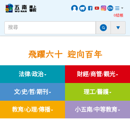
0結帳
飛躍六十 迎向百年
法律/政治
財經/商管/觀光
文/史/哲/期刊
理工/醫護
教育/心理/傳播
小五南/中等教育