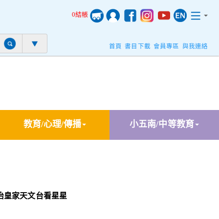
0結帳
首頁
書目下載
會員專區
與我連絡
教育/心理/傳播
小五南/中等教育
治皇家天文台看星星