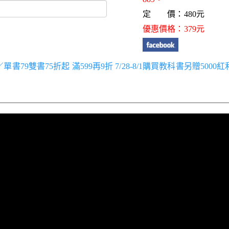
定 價：480元
優惠價格：379元
跑／單書79雙書75折起 滿599再9折 7/28-8/1購買教科書另贈5000