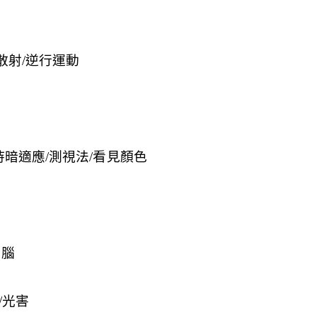
散射/逆行運動
持暗適應/測視法/看見顏色
電腦
/光害