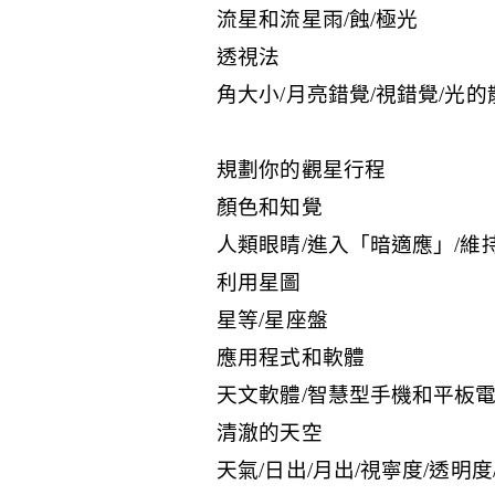
流星和流星雨/蝕/極光
透視法
角大小/月亮錯覺/視錯覺/光的
規劃你的觀星行程
顏色和知覺
人類眼睛/進入「暗適應」/維
利用星圖
星等/星座盤
應用程式和軟體
天文軟體/智慧型手機和平板
清澈的天空
天氣/日出/月出/視寧度/透明度