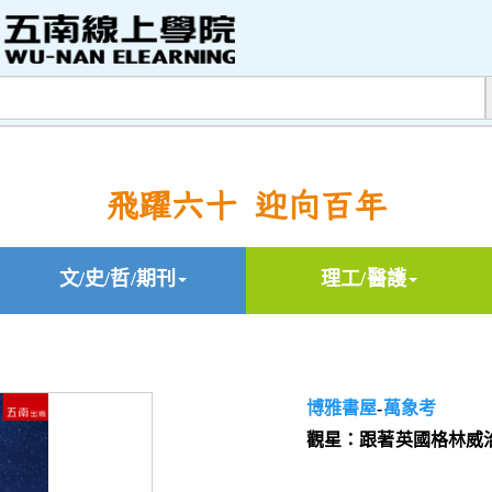
飛躍六十 迎向百年
文/史/哲/期刊
理工/醫護
博雅書屋
-
萬象考
觀星：跟著英國格林威