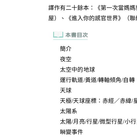
簡介
夜空
太空中的地球
運行軌道/黃道/轉軸傾角/自轉
天球
天極/天球座標：赤經／赤緯/
太陽系
太陽/月亮/行星/微型行星/小行
瞬變事件