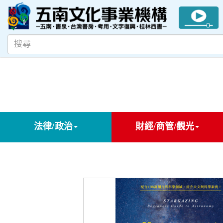
法律/政治
財經/商管/觀光