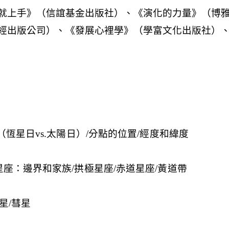
（恆星日vs.太陽日）/分點的位置/經度和緯度
星座：邊界和家族/拱極星座/赤道星座/黃道帶
星/彗星