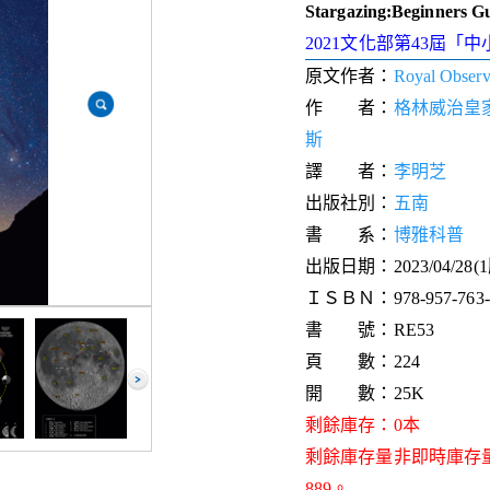
Stargazing:Beginners G
2021文化部第43屆
原文作者：
Royal Observ
作 者：
格林威治皇
斯
譯 者：
李明芝
出版社別：
五南
書 系：
博雅科普
出版日期：2023/04/28(
ＩＳＢＮ：978-957-763-9
書 號：RE53
頁 數：224
開 數：25K
剩餘庫存：0本
剩餘庫存量非即時庫存
889。