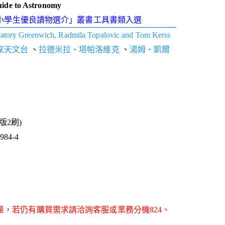
uide to Astronomy
「中小學生優良讀物選介」叢書工具書類入選
atory Greenwich, Radmila Topalovic and Tom Kerss
家天文台
、
拉德米拉‧塔帕洛維克
、
湯姆‧凱爾
1版2刷)
84-4
量，若仍有購買需求請洽詢客服或業務分機824、