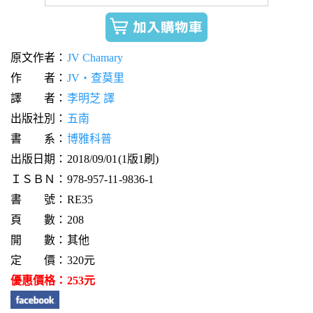
原文作者：
JV Chamary
作 者：
JV‧查莫里
譯 者：
李明芝 譯
出版社別：
五南
書 系：
博雅科普
出版日期：2018/09/01(1版1刷)
ＩＳＢＮ：978-957-11-9836-1
書 號：RE35
頁 數：208
開 數：其他
定 價：320元
優惠價格：253元