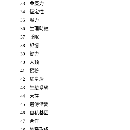
33 免疫力
34 恆定性
35 壓力
36 生理時鐘
37 睡眠
38 記憶
39 智力
40 人類
41 授粉
42 紅皇后
43 生態系統
44 天擇
45 遺傳漂變
46 自私基因
47 合作
48 物種形成