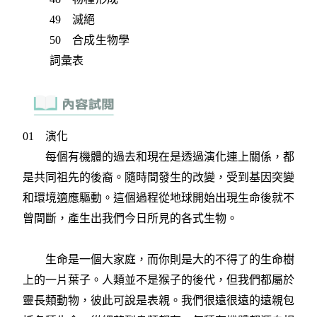
49 滅絕
50 合成生物學
詞彙表