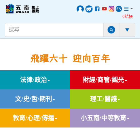
0結帳
飛躍六十 迎向百年
法律/政治
財經/商管/觀光
文/史/哲/期刊
理工/醫護
教育/心理/傳播
小五南/中等教育