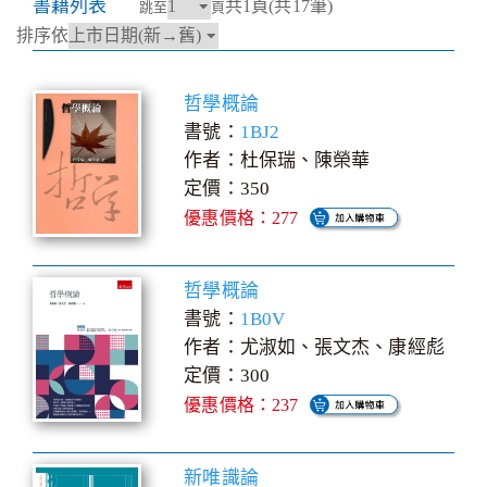
書籍列表
共1頁(共17筆)
跳至
頁
排序依
哲學概論
書號：
1BJ2
作者：杜保瑞、陳榮華
定價：350
優惠價格：277
哲學概論
書號：
1B0V
作者：尤淑如、張文杰、康經彪
定價：300
優惠價格：237
新唯識論