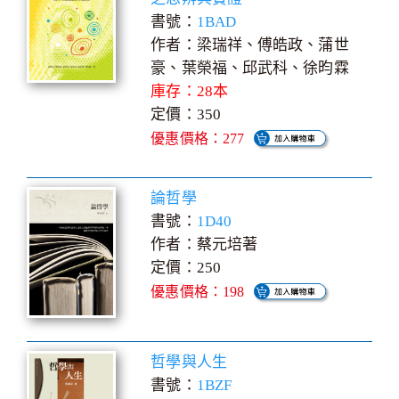
書號：
1BAD
作者：梁瑞祥、傅皓政、蒲世
豪、葉榮福、邱武科、徐昀霖
庫存：28本
定價：350
優惠價格：277
論哲學
書號：
1D40
作者：蔡元培著
定價：250
優惠價格：198
哲學與人生
書號：
1BZF