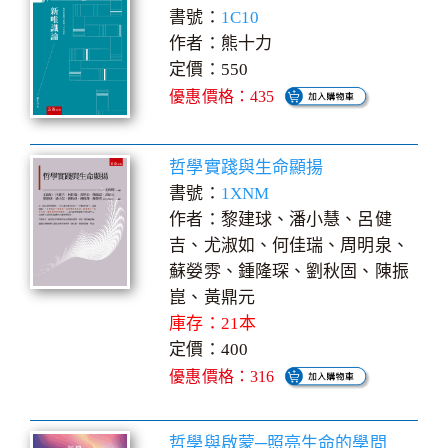
書號：
1C10
作者：熊十力
定價：550
優惠價格：435
哲學實踐與生命顯揚
書號：
1XNM
作者：黎建球、潘小慧、呂健
吉、尤淑如、何佳瑞、周明泉、
蘇嫈雰、鍾隆琛、劉秋固、陳振
崑、黃鼎元
庫存：21本
定價：400
優惠價格：316
哲學與啟蒙─照亮生命的學問