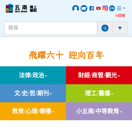
0結帳
飛躍六十 迎向百年
法律/政治
財經/商管/觀光
文/史/哲/期刊
理工/醫護
教育/心理/傳播
小五南/中等教育