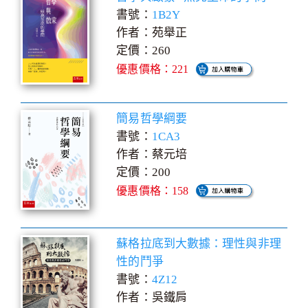
書號：
1B2Y
作者：苑舉正
定價：260
優惠價格：221
簡易哲學綱要
書號：
1CA3
作者：蔡元培
定價：200
優惠價格：158
蘇格拉底到大數據：理性與非理
性的鬥爭
書號：
4Z12
作者：吳鐵肩