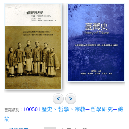
100501
歷史、哲學、宗教
─
哲學研究
─
總
書籍類別：
論