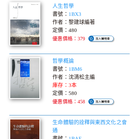
人生哲學
書號：
1BX3
作者：黎建球編著
定價：480
優惠價格：379
哲學概論
書號：
1BM6
作者：沈清松主編
庫存：3本
定價：580
優惠價格：458
生命體驗的詮釋與東西文化之會
通
書號：
1BAE