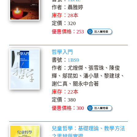
作者：聶雅婷
庫存：28本
定價：320
優惠價格：253
哲學入門
書號：
1BS9
作者：尤煌傑、張雪珠、陳俊
輝、鄔昆如、潘小慧、黎建球、
謝仁真、關永中合著
庫存：22本
定價：380
優惠價格：300
兒童哲學：基礎理論、教學方法
之思辨與實證