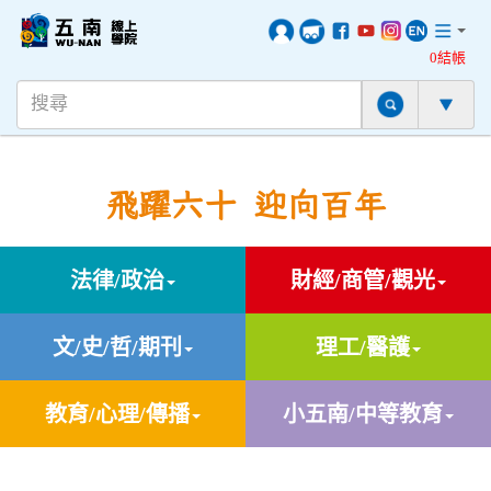
0結帳
飛躍六十 迎向百年
法律/政治
財經/商管/觀光
文/史/哲/期刊
理工/醫護
教育/心理/傳播
小五南/中等教育