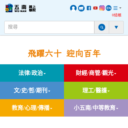
0結帳
飛躍六十 迎向百年
法律/政治
財經/商管/觀光
文/史/哲/期刊
理工/醫護
教育/心理/傳播
小五南/中等教育