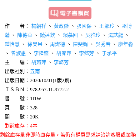
作 者：
楊朝祥
、
黃政傑
、
張國保
、
王娜玲
、
巫博
瀚
、
陳德華
、
饒達欽
、
賴慕回
、
吳雅玲
、
湯誌龍
、
鍾怡慧
、
徐昊杲
、
周燦德
、
陳斐娟
、
吳秀春
、
廖年淼
、
曾淑惠
、
李隆盛
、
胡茹萍
、
李懿芳
、
于承平
主 編：
胡茹萍
、
李懿芳
出版社別：
五南
出版日期：2020/10/01(1版2刷)
ＩＳＢＮ：978-957-11-9772-2
書 號：1I1W
頁 數：328
開 數：20K
剩餘庫存：4本
剩餘庫存量非即時庫存量，若仍有購買需求請洽詢客服或業務