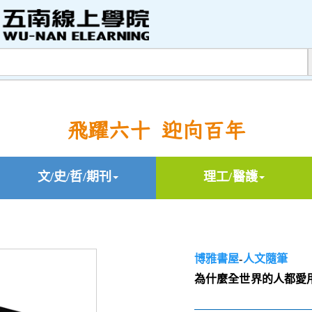
飛躍六十 迎向百年
文/史/哲/期刊
理工/醫護
博雅書屋
-
人文隨筆
為什麼全世界的人都愛用