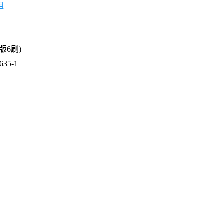
組
1版6刷)
35-1