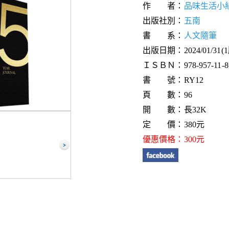
作 者：
品味生活小
出版社別：
五南
書 系：
人文隨筆
出版日期：2024/01/31(
ＩＳＢＮ：978-957-11-86
書 號：RY12
頁 數：96
開 數：長32K
定 價：380元
優惠價格：300元