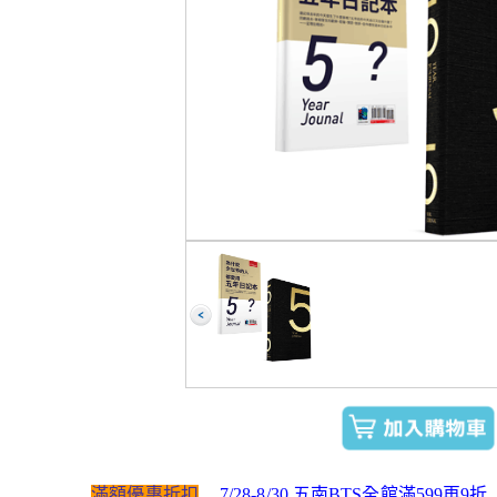
滿額優惠折扣
7/28-8/30 五南BTS全館滿599再9折