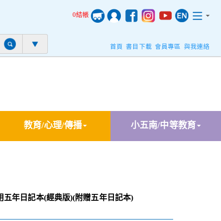
0結帳
首頁
書目下載
會員專區
與我連絡
教育/心理/傳播
小五南/中等教育
五年日記本(經典版)(附贈五年日記本)