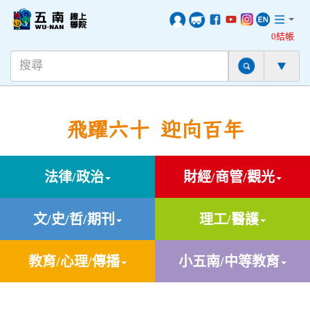
0結帳
飛躍六十 迎向百年
法律/政治
財經/商管/觀光
文/史/哲/期刊
理工/醫護
教育/心理/傳播
小五南/中等教育