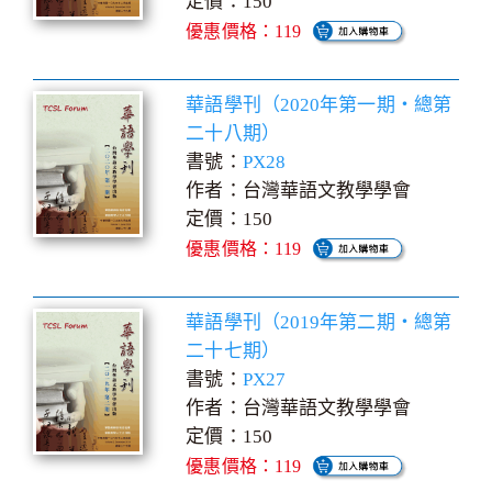
定價：150
優惠價格：119
華語學刊（2020年第一期‧總第
二十八期）
書號：
PX28
作者：台灣華語文教學學會
定價：150
優惠價格：119
華語學刊（2019年第二期‧總第
二十七期）
書號：
PX27
作者：台灣華語文教學學會
定價：150
優惠價格：119