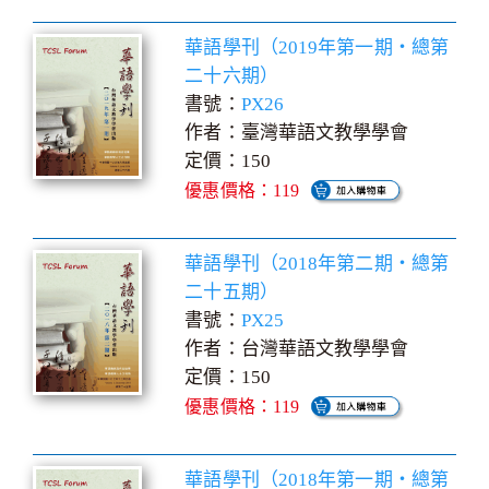
華語學刊（2019年第一期‧總第
二十六期）
書號：
PX26
作者：臺灣華語文教學學會
定價：150
優惠價格：119
華語學刊（2018年第二期‧總第
二十五期）
書號：
PX25
作者：台灣華語文教學學會
定價：150
優惠價格：119
華語學刊（2018年第一期‧總第