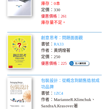
庫存：0本
定價：330
優惠價格：261
庫存量不足。
創意思考：問題面面觀
書號：
RA33
作者：黃炳煌著
定價：250
優惠價格：225
包裝設計：從概念到銷售造就成
功品牌
書號：
1ZC4
作者：MarianneR.Klimchuk、
SandraA.Krasovec著