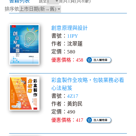
書籍列表
共1頁(共8筆)
跳至
頁
排序依
創意原理與設計
書號：
1IPY
作者：沈翠蓮
定價：580
優惠價格：458
彩盒製作全攻略‧包裝業務必看
心法秘笈
書號：
4Z17
作者：黃鈞民
定價：490
優惠價格：417