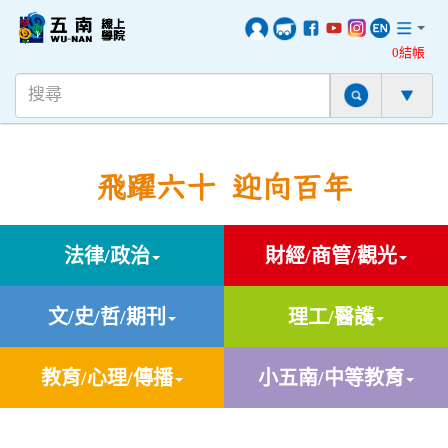
0結帳
飛躍六十 迎向百年
法律/政治
財經/商管/觀光
文/史/哲/期刊
理工/醫護
教育/心理/傳播
小五南/中等教育