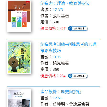
創造力：理論、教育與技法
書號：
1ZAD
作者：張世彗著
定價：540
優惠價格：427
創造思考訓練─創造思考的心理
策略與技巧
書號：
1IPA
作者：饒見維著
定價：360
優惠價格：284
產品設計：歷史與挑戰
書號：
1ZAL
作者：曾坤明、曾逸展合著