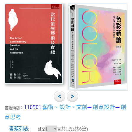
110501
藝術、設計、文創
─
創意設計
─
創
書籍類別：
意思考
書籍列表
共1頁(共6筆)
跳至
頁