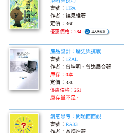
策略與技巧
書號：
1IPA
作者：饒見維著
定價：360
優惠價格：284
產品設計：歷史與挑戰
書號：
1ZAL
作者：曾坤明、曾逸展合著
庫存：0本
定價：330
優惠價格：261
庫存量不足。
創意思考：問題面面觀
書號：
RA33
作者：黃炳煌著