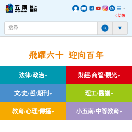
0結帳
飛躍六十 迎向百年
法律/政治
財經/商管/觀光
文/史/哲/期刊
理工/醫護
教育/心理/傳播
小五南/中等教育