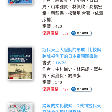
作者：顏素真、李堅明、青山
周、山本雅資、林佩欣、髙橋宏
幸、蔡龍保、松葉隼 合著（依章
序排）
定價：420
優惠價格：332
近代東亞大脈動的形成─比較與
跨域視角下的日本帝國圏鐵道
書號：
1WBS
作者：中村尚史、林采成、澤井
實、蔡龍保、鴋澤歩
定價：540
優惠價格：427
跨境的文化觀察─冷戰到當代東