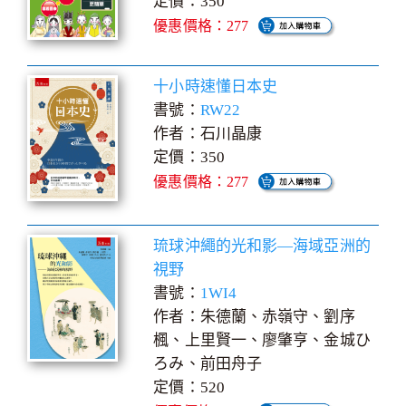
定價：350
優惠價格：277
十小時速懂日本史
書號：
RW22
作者：石川晶康
定價：350
優惠價格：277
琉球沖繩的光和影—海域亞洲的
視野
書號：
1WI4
作者：朱德蘭、赤嶺守、劉序
楓、上里賢一、廖肇亨、金城ひ
ろみ、前田舟子
定價：520