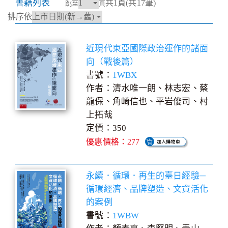
書籍列表
共1頁(共17筆)
跳至
頁
排序依
近現代東亞國際政治運作的諸面
向（戰後篇）
書號：
1WBX
作者：清水唯一朗、林志宏、蔡
龍保、角崎信也、平岩俊司、村
上拓哉
定價：350
優惠價格：277
永續．循環．再生的臺日經驗─
循環經濟、品牌塑造、文資活化
的案例
書號：
1WBW