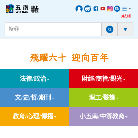
0結帳
飛躍六十 迎向百年
法律/政治
財經/商管/觀光
文/史/哲/期刊
理工/醫護
教育/心理/傳播
小五南/中等教育