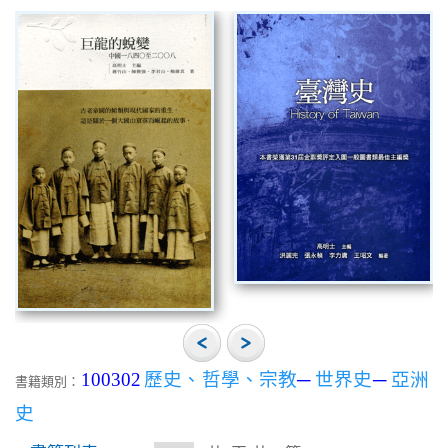
100302
歷史、哲學、宗教
─
世界史
─
亞洲
書籍類別：
史