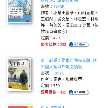
亞社會的鏈結與脈動
書號：
1WBF
作者：小牟田哲彥、山﨑直也、
王超然、吳文星、林志宏、林明
煌、曾美芳、澤田 等著（依
姓氏筆畫順序）
定價：420
優惠價格：332
普丁戰爭：從車臣到烏克蘭 (限
中國大陸以外地區銷售)
書號：
RW1C
作者：馬克．加萊奧蒂
定價：550
優惠價格：435