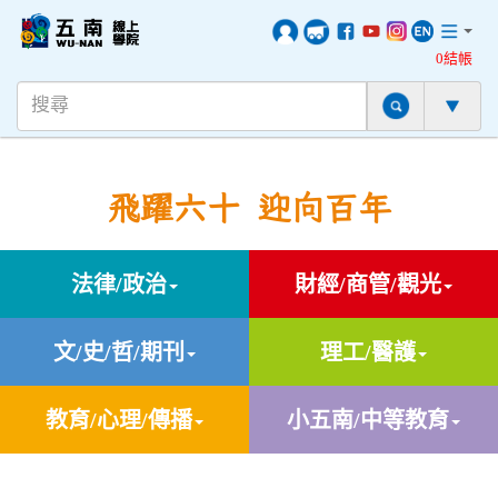
0結帳
飛躍六十 迎向百年
法律/政治
財經/商管/觀光
文/史/哲/期刊
理工/醫護
教育/心理/傳播
小五南/中等教育