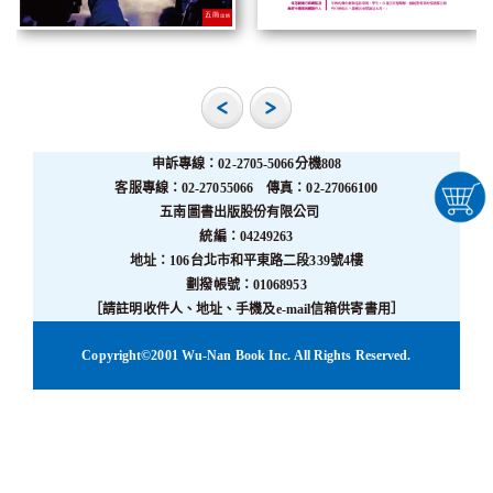
申訴專線：02-2705-5066分機808
客服專線：02-27055066 傳真：02-27066100
五南圖書出版股份有限公司
統編：04249263
地址：106台北市和平東路二段339號4樓
劃撥帳號：01068953
［請註明收件人、地址、手機及e-mail信箱供寄書用］
Copyright©2001 Wu-Nan Book Inc. All Rights Reserved.