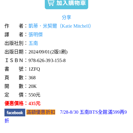
分享
作 者：
凱蒂．米契爾（Katie Mitchell）
譯 者：
張明傑
出版社別：
五南
出版日期：2024/09/01(2版1刷)
ＩＳＢＮ：978-626-393-155-8
書 號：1ZFQ
頁 數：368
開 數：20K
定 價：550元
優惠價格：435元
滿額優惠折扣
7/28-8/30 五南BTS全館滿599再9
折