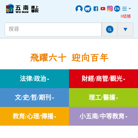
0結帳
飛躍六十 迎向百年
法律/政治
財經/商管/觀光
文/史/哲/期刊
理工/醫護
教育/心理/傳播
小五南/中等教育