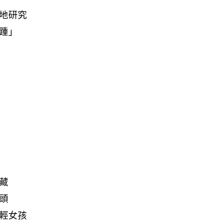
現地研究
之踵」
寶藏
兆頭
年輕女孩