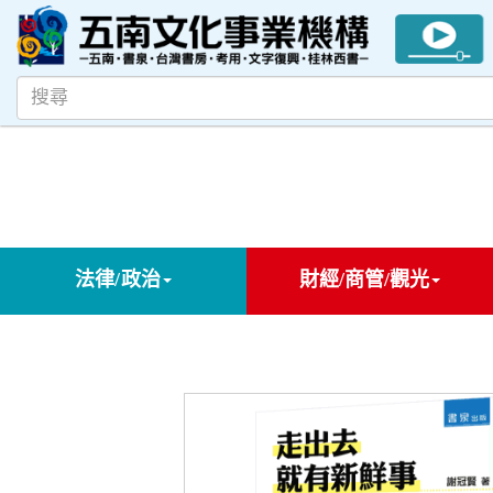
法律/政治
財經/商管/觀光