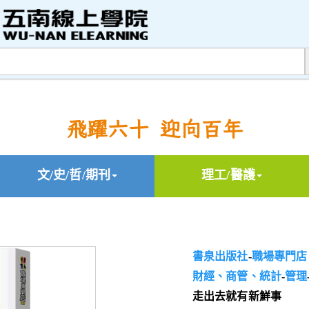
飛躍六十 迎向百年
文/史/哲/期刊
理工/醫護
書泉出版社
-
職場專門店
財經、商管、統計
-
管理
走出去就有新鮮事