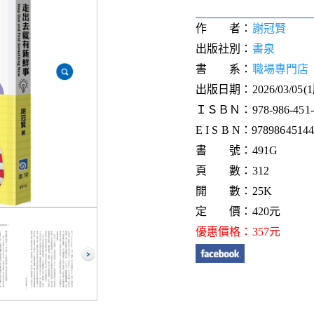
作 者：
謝冠賢
出版社別：
書泉
書 系：
職場專門店
出版日期：2026/03/05(
ＩＳＢＮ：978-986-451-4
E I S B N：9789864514
書 號：491G
頁 數：312
開 數：25K
定 價：420元
優惠價格：357元