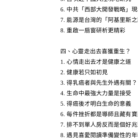
6. 中共「西部大開發戰略」
7. 能源是台灣的「阿基里斯
8. 重啟一扇窗研析更精彩
四、心靈走出去喜獲重生？
1. 心情走出去才是健康之道
2. 健康若只如初見
3. 得乳癌者與先生外遇有關？
4. 生命中最強大力量是接受
5. 得癌後才明白生命的意義
6. 每件挫折都是導師且藏有
7. 排不到單人房反而是個好
8. 遇見喜愛閱讀準備變性的