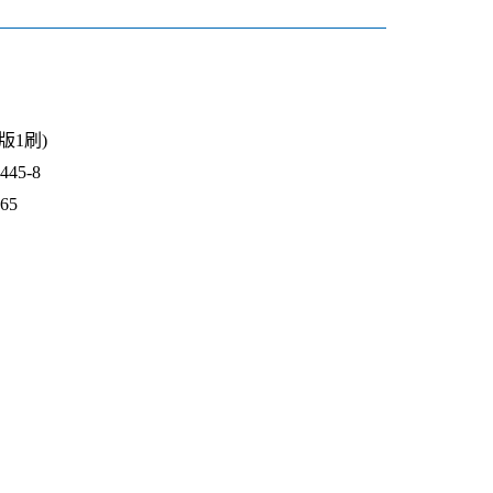
1版1刷)
45-8
465