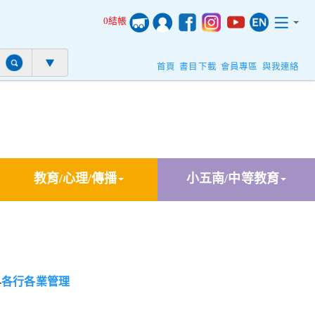
0結帳
首頁
書目下載
會員專區
與我連絡
教育/心理/傳播
小五南/中等教育
-
各行各業管理