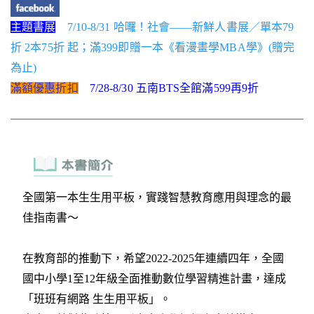
主題書展
7/10-8/31 哈囉！社會——新鮮人書展／單本79
折 2本75折 起；滿399即贈一本《看漫畫學MBA學》(贈完
為止)
滿額優惠折扣
7/28-8/30 五南BTS全館滿599再9折