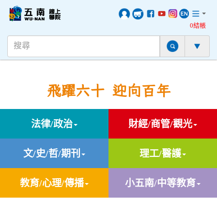
0結帳
飛躍六十 迎向百年
法律/政治
財經/商管/觀光
文/史/哲/期刊
理工/醫護
教育/心理/傳播
小五南/中等教育