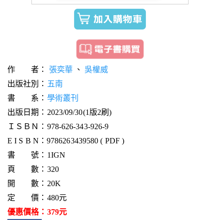
作 者：
張奕華
、
吳權威
出版社別：
五南
書 系：
學術叢刊
出版日期：2023/09/30(1版2刷)
ＩＳＢＮ：978-626-343-926-9
E I S B N：9786263439580 ( PDF )
書 號：1IGN
頁 數：320
開 數：20K
定 價：480元
優惠價格：379元