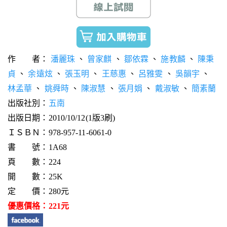
作 者：
潘麗珠
、
曾家麒
、
鄒依霖
、
施教麟
、
陳秉
貞
、
余遠炫
、
張玉明
、
王慈惠
、
呂雅雯
、
吳韻宇
、
林孟華
、
姚舜時
、
陳淑慧
、
張月娟
、
戴淑敏
、
簡素蘭
出版社別：
五南
出版日期：2010/10/12(1版3刷)
ＩＳＢＮ：978-957-11-6061-0
書 號：1A68
頁 數：224
開 數：25K
定 價：280元
優惠價格：221元