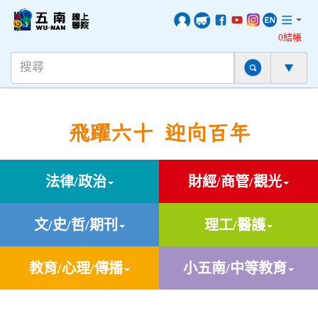
0結帳
飛躍六十 迎向百年
法律/政治
財經/商管/觀光
文/史/哲/期刊
理工/醫護
教育/心理/傳播
小五南/中等教育