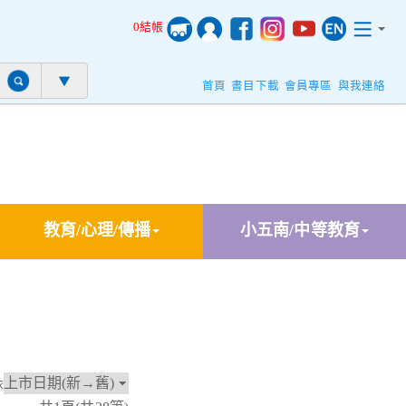
0結帳
首頁
書目下載
會員專區
與我連絡
教育/心理/傳播
小五南/中等教育
依