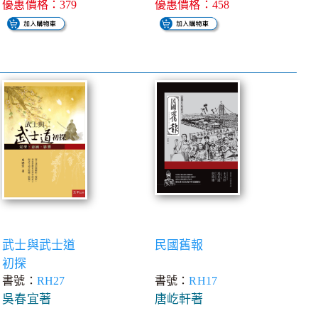
優惠價格：379
優惠價格：458
武士與武士道
民國舊報
初探
書號：
RH27
書號：
RH17
吳春宜著
唐屹軒著