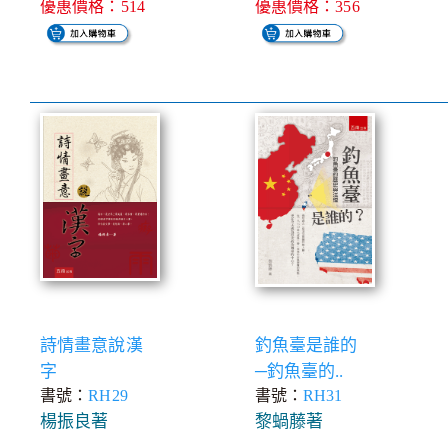
優惠價格：514
優惠價格：356
詩情畫意說漢
釣魚臺是誰的
字
─釣魚臺的..
書號：
RH29
書號：
RH31
楊振良著
黎蝸藤著