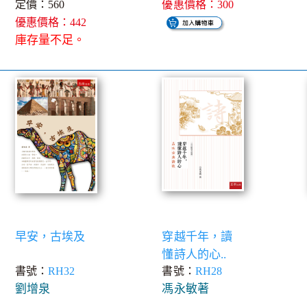
定價：560
優惠價格：300
優惠價格：442
庫存量不足。
早安，古埃及
穿越千年，讀
懂詩人的心..
書號：
RH32
書號：
RH28
劉增泉
馮永敏著