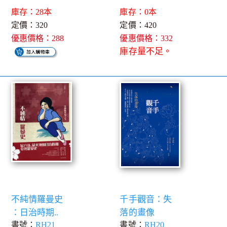
庫存：28本
庫存：0本
定價：320
定價：420
優惠價格：288
優惠價格：332
庫存量不足。
不純情羅曼史
千手觀音：失
：日治時期..
落的畫像
書號：
RH21
書號：
RH20