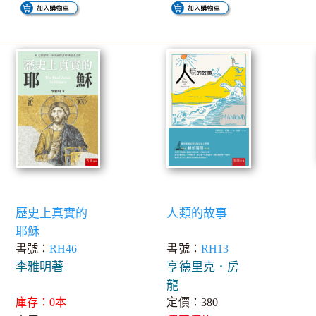
歷史上真實的
人類的故事
耶穌
書號：
RH46
書號：
RH13
李雅明著
亨德里克．房
龍
庫存：0本
定價：380