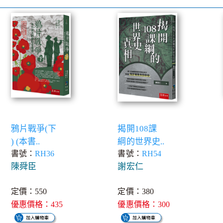
鴉片戰爭(下
揭開108課
) (本書..
綱的世界史..
書號：
RH36
書號：
RH54
陳舜臣
謝宏仁
定價：550
定價：380
優惠價格：435
優惠價格：300