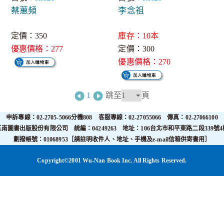
蔡蕙頻
李念祖
定價：350
庫存：10本
優惠價格：277
定價：300
優惠價格：270
1
跳至
頁
申訴專線：02-2705-5066分機808 客服專線：02-27055066 傳真：02-27066100
五南圖書出版股份有限公司 統編：04249263 地址：106台北市和平東路二段339號4
劃撥帳號：01068953［請註明收件人、地址、手機及e-mail信箱供寄書用］
Copyright©2001 Wu-Nan Book Inc. All Rights Reserved.