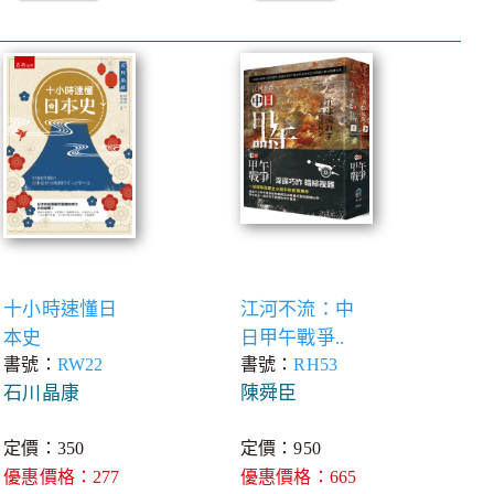
十小時速懂日
江河不流：中
本史
日甲午戰爭..
書號：
RW22
書號：
RH53
石川晶康
陳舜臣
定價：350
定價：950
優惠價格：277
優惠價格：665