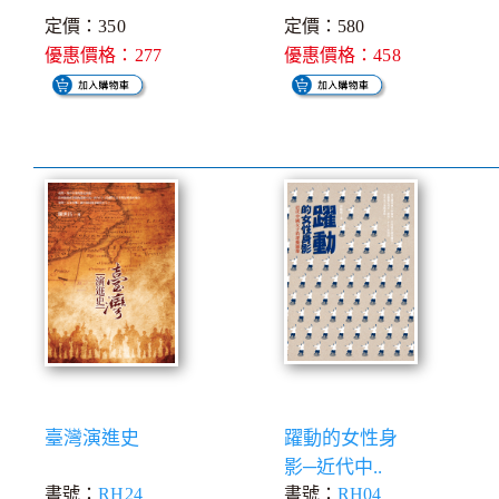
定價：350
定價：580
優惠價格：277
優惠價格：458
臺灣演進史
躍動的女性身
影─近代中..
書號：
RH24
書號：
RH04