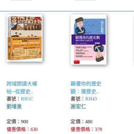
跨域閱讀大補
顛覆你的歷史
帖─從歷史..
觀：連歷史..
書號：
RH1C
書號：
RH43
劉增泉
謝宏仁
定價：900
定價：480
優惠價格：630
優惠價格：379