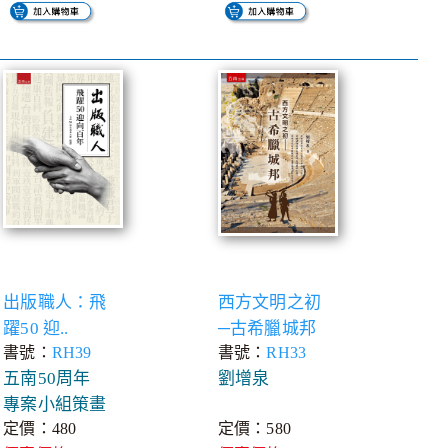
出版職人：飛
西方文明之初
躍50 迎..
─古希臘城邦
書號：
RH39
書號：
RH33
五南50周年
劉增泉
專案小組策畫
定價：480
定價：580