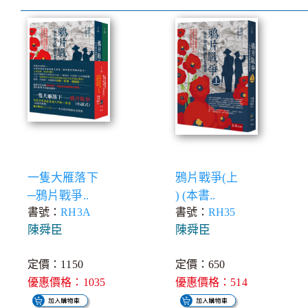
一隻大雁落下
鴉片戰爭(上
─鴉片戰爭..
) (本書..
書號：
RH3A
書號：
RH35
陳舜臣
陳舜臣
定價：1150
定價：650
優惠價格：1035
優惠價格：514