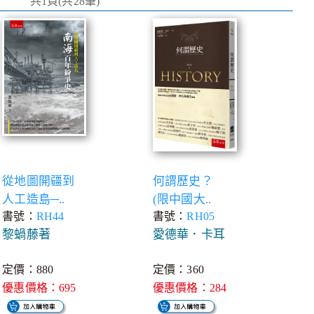
共1頁(共28筆)
從地圖開疆到
何謂歷史？
人工造島─..
(限中國大..
書號：
RH44
書號：
RH05
黎蝸藤著
愛德華．卡耳
定價：880
定價：360
優惠價格：695
優惠價格：284