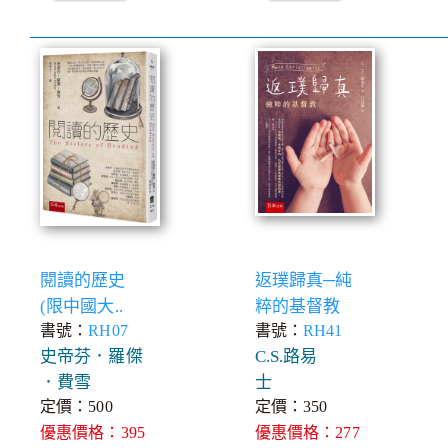
閱讀的歷史
返璞歸真─純
(限中國大..
粹的基督教
書號：
RH07
書號：
RH41
史帝芬．羅傑
C.S.路易
．費雪
士
定價：500
定價：350
優惠價格：395
優惠價格：277