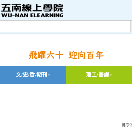
飛躍六十 迎向百年
文/史/哲/期刊
理工/醫護
排序