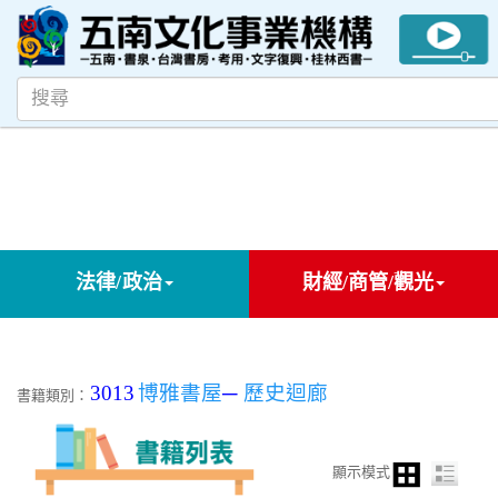
法律/政治
財經/商管/觀光
3013
博雅書屋
─
歷史迴廊
書籍類別：
顯示模式