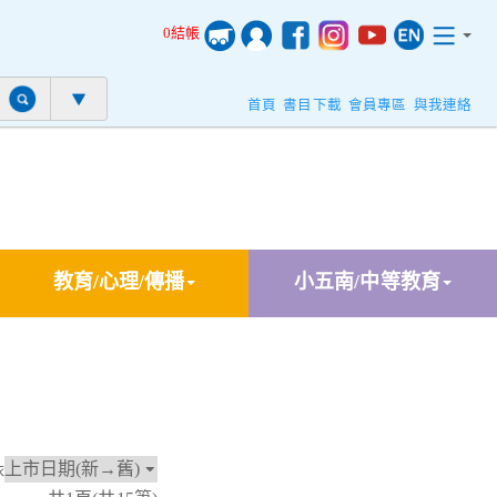
0結帳
首頁
書目下載
會員專區
與我連絡
教育/心理/傳播
小五南/中等教育
依