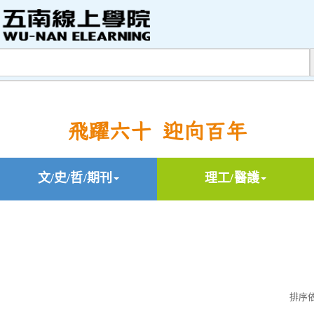
飛躍六十 迎向百年
文/史/哲/期刊
理工/醫護
排序