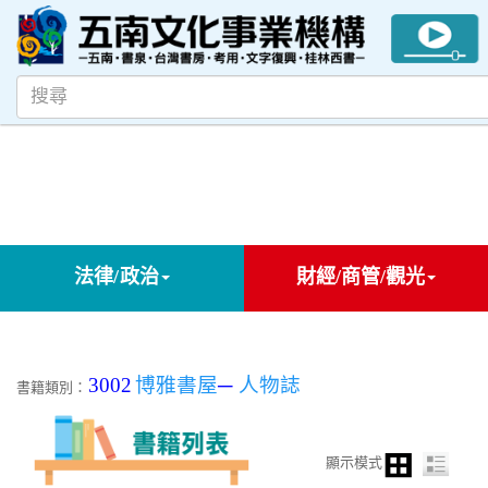
法律/政治
財經/商管/觀光
3002
博雅書屋
─
人物誌
書籍類別：
顯示模式