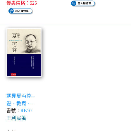
優惠價格：525
遇見夏丏尊─
愛．教育．..
書號：
RB10
王利民著