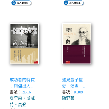
成功者的特質
遇見豐子愷─
：與傑出人..
愛．漫畫．..
書號：
RB16
書號：
RB09
奧里森‧斯威
陳野著
特‧馬登