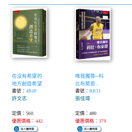
在沒有希望的
唯我獨尊─科
地方創造希望
比布萊恩 ..
書號：
4R0F
書號：
RB33
許文志
張佳瑋
定價：560
定價：480
優惠價格：442
優惠價格：379