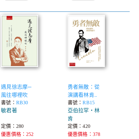
遇見徐志摩─
勇者無敵：從
風往哪裡吹
演講看林肯..
書號：
RB30
書號：
RB15
敏君著
亞伯拉罕‧林
肯
定價：280
定價：420
優惠價格：252
優惠價格：378