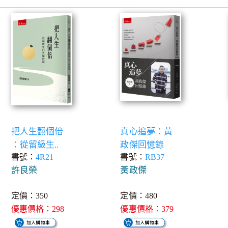
把人生翻個倍
真心追夢：黃
：從留級生..
政傑回憶錄
書號：
4R21
書號：
RB37
許良榮
黃政傑
定價：350
定價：480
優惠價格：298
優惠價格：379