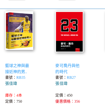
籃球之神與最
麥可喬丹與他
接近神的男..
的時代
書號：
RB35
書號：
RB27
張佳瑋
張佳瑋
庫存：4本
定價：450
定價：750
優惠價格：356