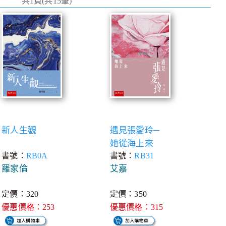
共1頁(共15筆)
新人生觀
遇見張愛玲─
她從海上來
書號：
RB0A
書號：
RB31
羅家倫
艾嘉
定價：320
定價：350
優惠價格：253
優惠價格：315