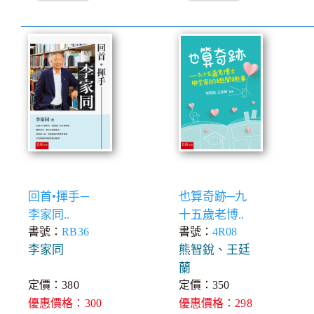
回首•揮手─
也算奇跡─九
李家同..
十五歲老博..
書號：
RB36
書號：
4R08
李家同
熊智銳、王廷
蘭
定價：380
定價：350
優惠價格：300
優惠價格：298