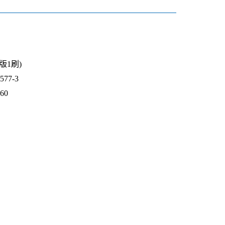
1版1刷)
77-3
060