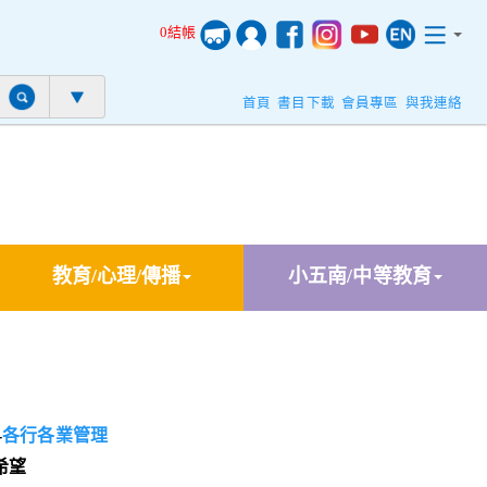
0結帳
首頁
書目下載
會員專區
與我連絡
教育/心理/傳播
小五南/中等教育
-
各行各業管理
希望