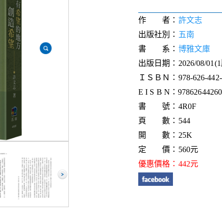
作 者：
許文志
出版社別：
五南
書 系：
博雅文庫
出版日期：2026/08/01(
ＩＳＢＮ：978-626-442-5
E I S B N：9786264426
書 號：4R0F
頁 數：544
開 數：25K
定 價：560元
優惠價格：442元