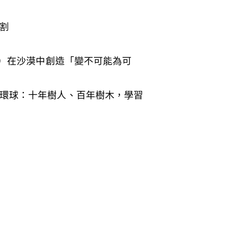
割
I）在沙漠中創造「變不可能為可
耀環球：十年樹人、百年樹木，學習