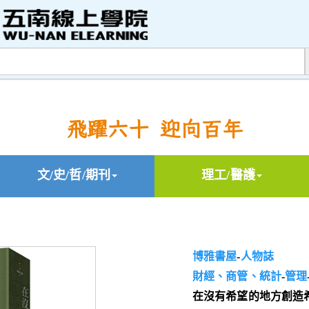
飛躍六十 迎向百年
文/史/哲/期刊
理工/醫護
博雅書屋
-
人物誌
財經、商管、統計
-
管理
在沒有希望的地方創造