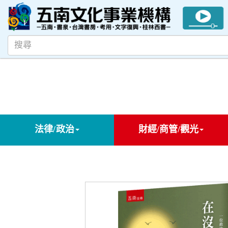
法律/政治
財經/商管/觀光