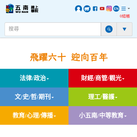
0結帳
飛躍六十 迎向百年
法律/政治
財經/商管/觀光
文/史/哲/期刊
理工/醫護
教育/心理/傳播
小五南/中等教育