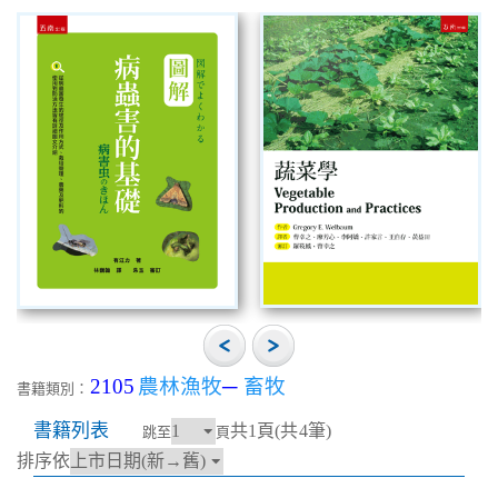
2105
農林漁牧
─
畜牧
書籍類別：
書籍列表
共1頁(共4筆)
跳至
頁
排序依