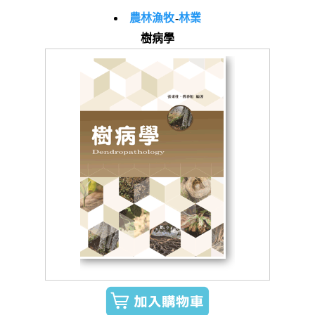
農林漁牧
-
林業
樹病學