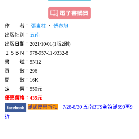
作 者：
張東柱
、
傅春旭
出版社別：
五南
出版日期：2021/10/01(1版2刷)
ＩＳＢＮ：978-957-11-9332-8
書 號：5N12
頁 數：296
開 數：16K
定 價：550元
優惠價格：435元
滿額優惠折扣
7/28-8/30 五南BTS全館滿599再9
折