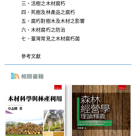
三、活樹之木材腐朽
四、死樹及林產品之腐朽
五、腐朽對樹木及木材之影響
六、木材腐朽之防治
七、臺灣常見之木材腐朽菌
參考文獻