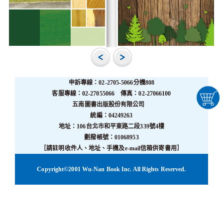
申訴專線：02-2705-5066分機808
客服專線：02-27055066 傳真：02-27066100
五南圖書出版股份有限公司
統編：04249263
地址：106台北市和平東路二段339號4樓
劃撥帳號：01068953
［請註明收件人、地址、手機及e-mail信箱供寄書用］
Copyright©2001 Wu-Nan Book Inc. All Rights Reserved.