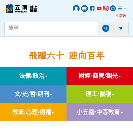
0結帳
飛躍六十 迎向百年
法律/政治
財經/商管/觀光
文/史/哲/期刊
理工/醫護
教育/心理/傳播
小五南/中等教育