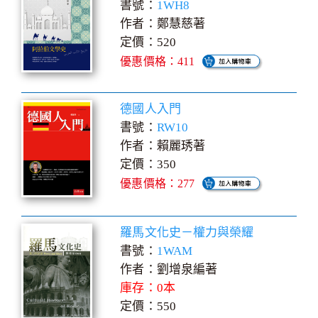
書號：
1WH8
作者：鄭慧慈著
定價：520
優惠價格：411
德國人入門
書號：
RW10
作者：賴麗琇著
定價：350
優惠價格：277
羅馬文化史－權力與榮耀
書號：
1WAM
作者：劉增泉編著
庫存：0本
定價：550