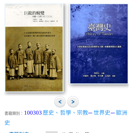
100303
歷史、哲學、宗教
─
世界史
─
歐洲
書籍類別：
史