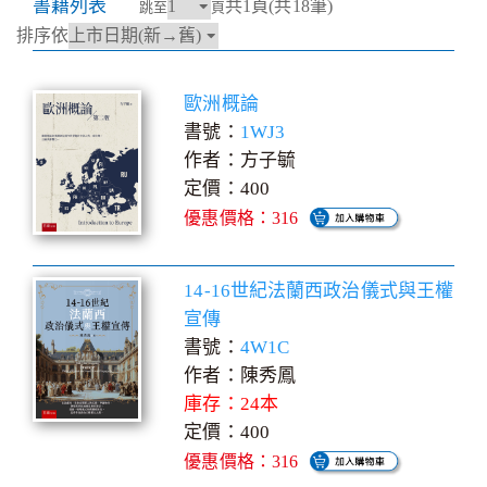
書籍列表
共1頁(共18筆)
跳至
頁
排序依
歐洲概論
書號：
1WJ3
作者：方子毓
定價：400
優惠價格：316
14-16世紀法蘭西政治儀式與王權
宣傳
書號：
4W1C
作者：陳秀鳳
庫存：24本
定價：400
優惠價格：316