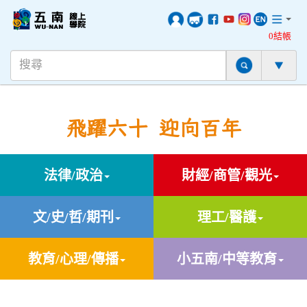
0結帳
飛躍六十 迎向百年
法律/政治
財經/商管/觀光
文/史/哲/期刊
理工/醫護
教育/心理/傳播
小五南/中等教育