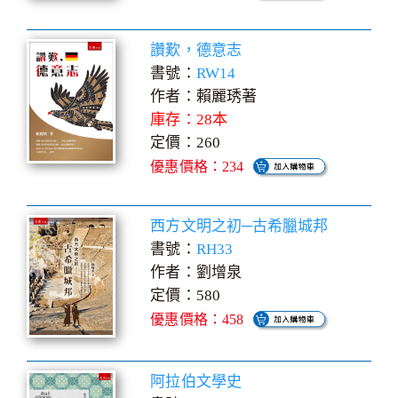
讚歎，德意志
書號：
RW14
作者：賴麗琇著
庫存：28本
定價：260
優惠價格：234
西方文明之初─古希臘城邦
書號：
RH33
作者：劉增泉
定價：580
優惠價格：458
阿拉伯文學史