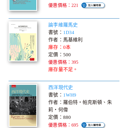
優惠價格：221
論李維羅馬史
書號：
1D34
作者：馬基維利
庫存：0本
定價：500
優惠價格：395
庫存量不足。
西洋現代史
書號：
1WH9
作者：羅伯特‧帕克斯頓、朱
莉‧何偉
定價：880
優惠價格：695