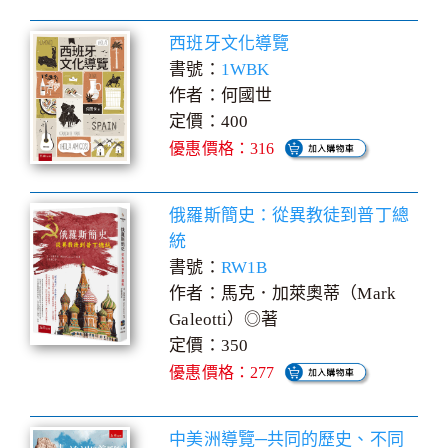
西班牙文化導覽
書號：
1WBK
作者：何國世
定價：400
優惠價格：316
俄羅斯簡史：從異教徒到普丁總
統
書號：
RW1B
作者：馬克．加萊奧蒂（Mark
Galeotti）◎著
定價：350
優惠價格：277
中美洲導覽─共同的歷史、不同