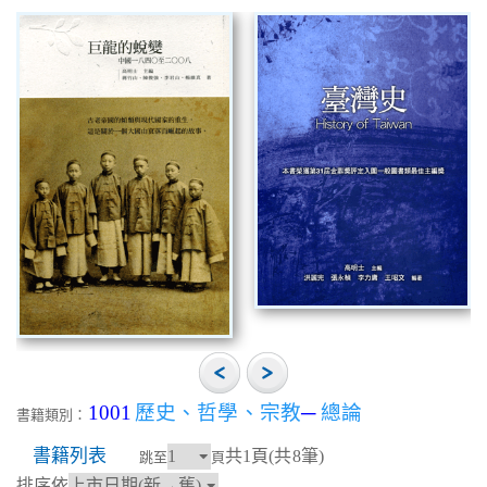
1001
歷史、哲學、宗教
─
總論
書籍類別：
書籍列表
共1頁(共8筆)
跳至
頁
排序依