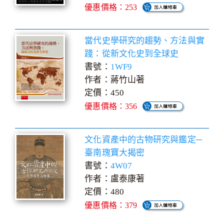
優惠價格：253
當代史學研究的趨勢、方法與實
踐：從新文化史到全球史
書號：
1WF9
作者：蔣竹山著
定價：450
優惠價格：356
文化資產中的古物研究與鑑定─
臺南瑰寶大揭密
書號：
4W07
作者：盧泰康著
定價：480
優惠價格：379