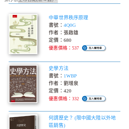
中華世界秩序原理
書號：
4Q0G
作者：張啟雄
定價：680
優惠價格：537
史學方法
書號：
1WBP
作者：劉增泉
定價：420
優惠價格：332
何謂歷史？ (限中國大陸以外地
區銷售)