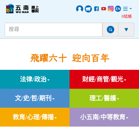
0結帳
飛躍六十 迎向百年
法律/政治
財經/商管/觀光
文/史/哲/期刊
理工/醫護
教育/心理/傳播
小五南/中等教育