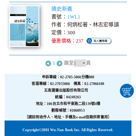
通史新義
書號：
1WL1
作者：何炳松著、林志宏導讀
定價：300
優惠價格：237
1
跳至
頁
申訴專線：02-2705-5066分機808
客服專線：02-27055066 傳真：02-27066100
五南圖書出版股份有限公司
統編：04249263
地址：106台北市和平東路二段339號4樓
劃撥帳號：01068953
［請註明收件人、地址、手機及e-mail信箱供寄書用］
Copyright©2001 Wu-Nan Book Inc. All Rights Reserved.