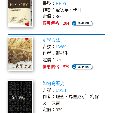
書號：
RH05
作者：愛德華．卡耳
定價：360
優惠價格：284
史學方法
書號：
1W80
作者：鄭樑生
定價：670
優惠價格：529
如何寫歷史
書號：
1WF1
作者：理查‧馬里厄斯、梅爾
文‧佩吉
定價：320