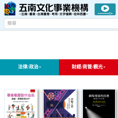
法律/政治
財經/商管/觀光