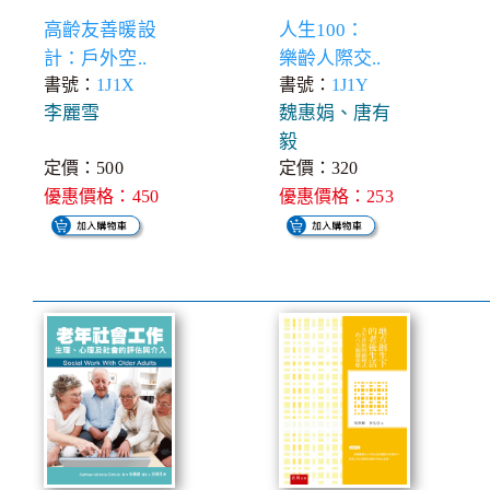
高齡友善暖設
人生100：
計：戶外空..
樂齡人際交..
書號：
1J1X
書號：
1J1Y
李麗雪
魏惠娟、唐有
毅
定價：500
定價：320
優惠價格：450
優惠價格：253