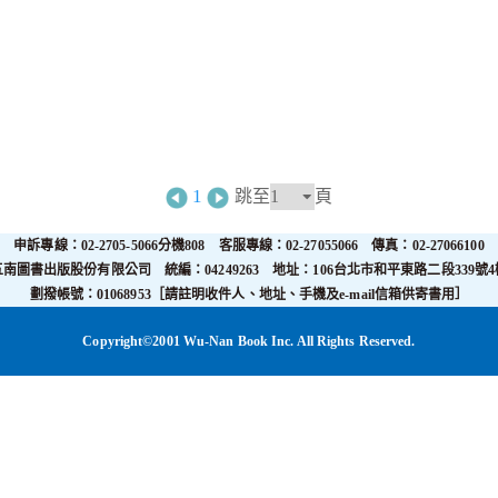
1
跳至
頁
申訴專線：02-2705-5066分機808 客服專線：02-27055066 傳真：02-27066100
五南圖書出版股份有限公司 統編：04249263 地址：106台北市和平東路二段339號4
劃撥帳號：01068953［請註明收件人、地址、手機及e-mail信箱供寄書用］
Copyright©2001 Wu-Nan Book Inc. All Rights Reserved.