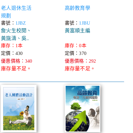
老人退休生活
高齡教育學
規劃
書號：
1JBZ
書號：
1JBU
詹火生校閱、
黃富順主編
黃旐濤、吳..
庫存：1本
庫存：0本
定價：430
定價：370
優惠價格：340
優惠價格：292
庫存量不足。
庫存量不足。