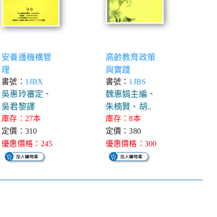
安養護機構管
高齡教育政策
理
與實踐
書號：
1JBX
書號：
1JBS
吳惠玲審定、
魏惠娟主編、
吳君黎譯
朱楠賢、胡..
庫存：27本
庫存：8本
定價：310
定價：380
優惠價格：245
優惠價格：300