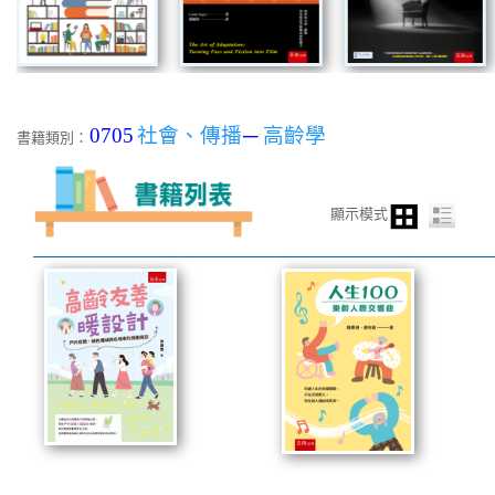
0705
社會、傳播
─
高齡學
書籍類別：
顯示模式