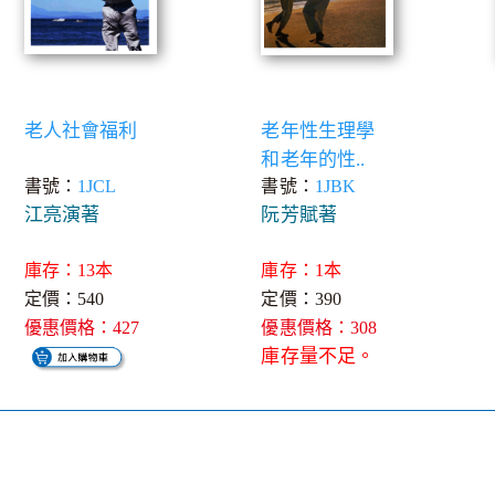
老人社會福利
老年性生理學
和老年的性..
書號：
1JCL
書號：
1JBK
江亮演著
阮芳賦著
庫存：13本
庫存：1本
定價：540
定價：390
優惠價格：427
優惠價格：308
庫存量不足。