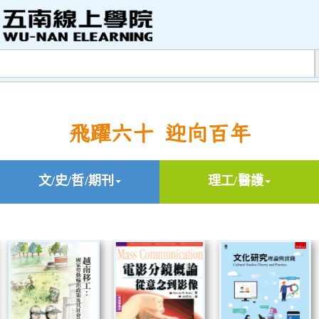
飛躍六十 迎向百年
文/史/哲/期刊
理工/醫護