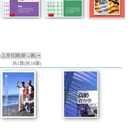
依
共1頁(共18筆)