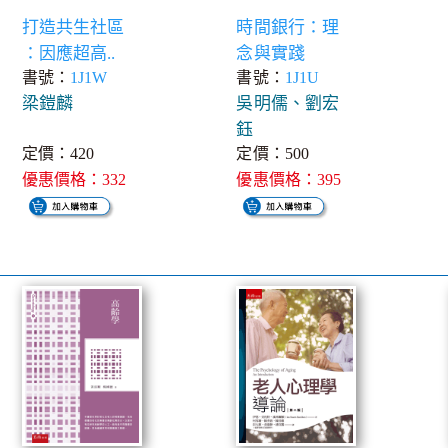
打造共生社區
時間銀行：理
：因應超高..
念與實踐
書號：
1J1W
書號：
1J1U
梁鎧麟
吳明儒、劉宏
鈺
定價：420
定價：500
優惠價格：332
優惠價格：395