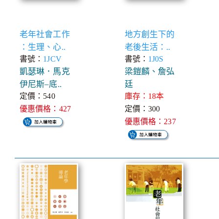
老年社會工作
地方創生下的
：生理、心..
老後生活：..
書號：
1JCV
書號：
1J0S
凱瑟琳．馬克
梁鎧麟、詹弘
伊尼斯–底..
廷
定價：540
庫存：18本
優惠價格：427
定價：300
優惠價格：237