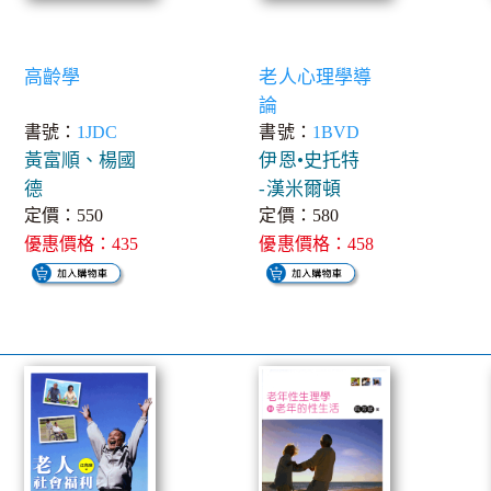
高齡學
老人心理學導
論
書號：
1JDC
書號：
1BVD
黃富順、楊國
伊恩•史托特
德
-漢米爾頓
定價：550
定價：580
優惠價格：435
優惠價格：458