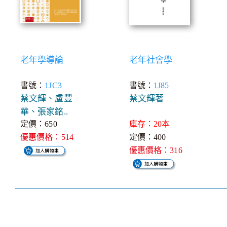
老年學導論
老年社會學
書號：
1JC3
書號：
1J85
蔡文輝、盧豐
蔡文輝著
華、張家銘..
定價：650
庫存：20本
優惠價格：514
定價：400
優惠價格：316