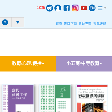
0結帳
首頁
書目下載
會員專區
與我連絡
教育/心理/傳播
小五南/中等教育