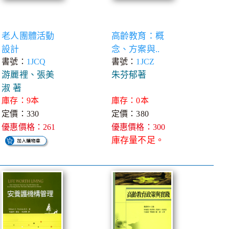
老人團體活動
高齡教育：概
設計
念、方案與..
書號：
1JCQ
書號：
1JCZ
游麗裡、張美
朱芬郁著
淑 著
庫存：9本
庫存：0本
定價：330
定價：380
優惠價格：261
優惠價格：300
庫存量不足。