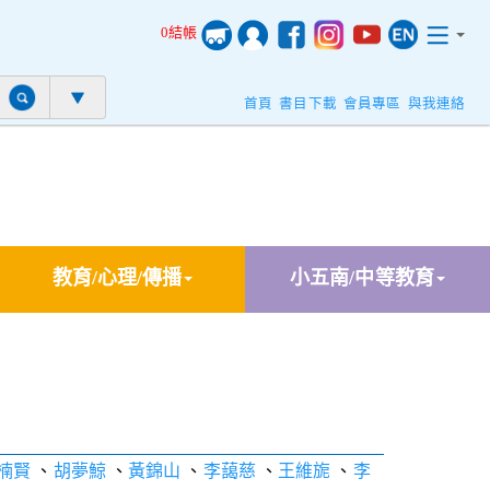
0結帳
首頁
書目下載
會員專區
與我連絡
教育/心理/傳播
小五南/中等教育
楠賢
、
胡夢鯨
、
黃錦山
、
李藹慈
、
王維旎
、
李