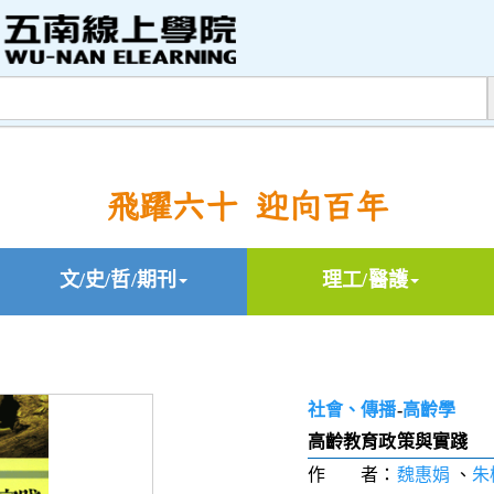
飛躍六十 迎向百年
文/史/哲/期刊
理工/醫護
社會、傳播
-
高齡學
高齡教育政策與實踐
作 者：
魏惠娟
、
朱