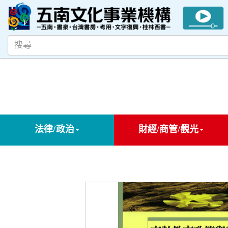
法律/政治
財經/商管/觀光