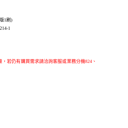
1版1刷)
14-1
量，若仍有購買需求請洽詢客服或業務分機824、