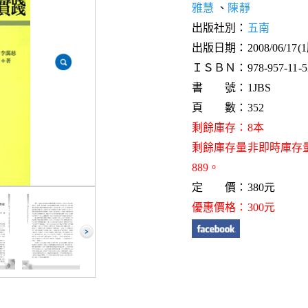
雅慧
、
陳靜
出版社別：
五南
出版日期：2008/06/17(
ＩＳＢＮ：978-957-11-52
書 號：1JBS
頁 數：352
剩餘庫存：8本
剩餘庫存量非即時庫存
889。
定 價：380元
優惠價格：300元