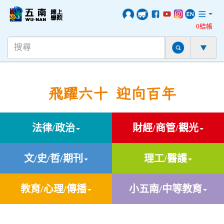
0結帳
飛躍六十 迎向百年
法律/政治
財經/商管/觀光
文/史/哲/期刊
理工/醫護
教育/心理/傳播
小五南/中等教育