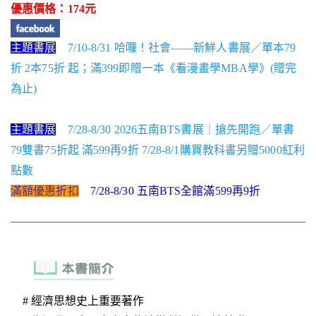
優惠價格：174元
主題書展
7/10-8/31 哈囉！社會——新鮮人書展／單本79
折 2本75折 起；滿399即贈一本《看漫畫學MBA學》(贈完
為止)
主題書展
7/28-8/30 2026五南BTS書展｜搶先開跑／單書
79雙書75折起 滿599再9折 7/28-8/1購買教科書另贈5000紅利
點數
滿額優惠折扣
7/28-8/30 五南BTS全館滿599再9折