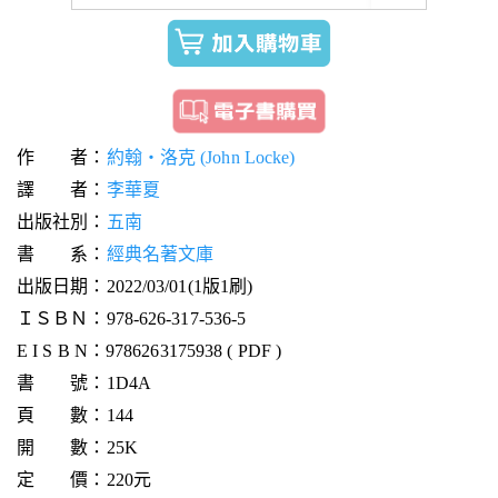
作 者：
約翰‧洛克 (John Locke)
譯 者：
李華夏
出版社別：
五南
書 系：
經典名著文庫
出版日期：2022/03/01(1版1刷)
ＩＳＢＮ：978-626-317-536-5
E I S B N：9786263175938 ( PDF )
書 號：1D4A
頁 數：144
開 數：25K
定 價：220元