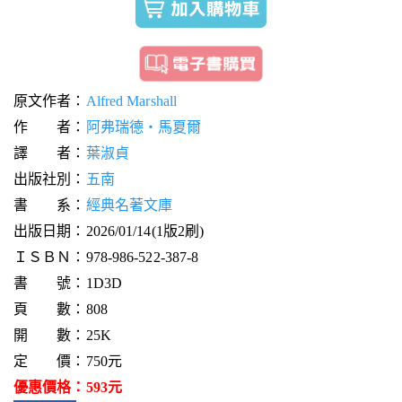
原文作者：
Alfred Marshall
作 者：
阿弗瑞德‧馬夏爾
譯 者：
葉淑貞
出版社別：
五南
書 系：
經典名著文庫
出版日期：2026/01/14(1版2刷)
ＩＳＢＮ：978-986-522-387-8
書 號：1D3D
頁 數：808
開 數：25K
定 價：750元
優惠價格：593元