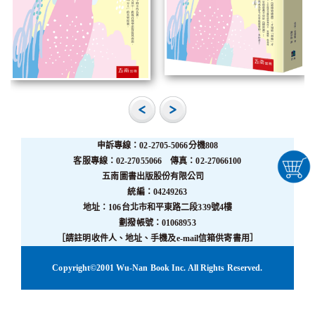
申訴專線：02-2705-5066分機808
客服專線：02-27055066 傳真：02-27066100
五南圖書出版股份有限公司
統編：04249263
地址：106台北市和平東路二段339號4樓
劃撥帳號：01068953
［請註明收件人、地址、手機及e-mail信箱供寄書用］
Copyright©2001 Wu-Nan Book Inc. All Rights Reserved.