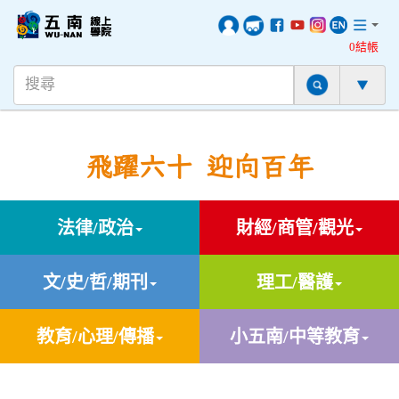
0結帳
飛躍六十 迎向百年
法律/政治
財經/商管/觀光
文/史/哲/期刊
理工/醫護
教育/心理/傳播
小五南/中等教育