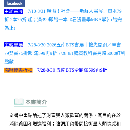
主題書展
7/10-8/31 哈囉！社會——新鮮人書展／單本79
折 2本75折 起；滿399即贈一本《看漫畫學MBA學》(贈完
為止)
主題書展
7/28-8/30 2026五南BTS書展｜搶先開跑／單書
79雙書75折起 滿599再9折 7/28-8/1購買教科書另贈5000紅利
點數
滿額優惠折扣
7/28-8/30 五南BTS全館滿599再9折