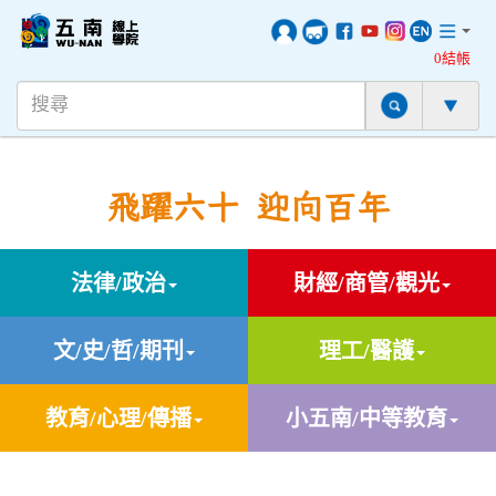
0結帳
飛躍六十 迎向百年
法律/政治
財經/商管/觀光
文/史/哲/期刊
理工/醫護
教育/心理/傳播
小五南/中等教育