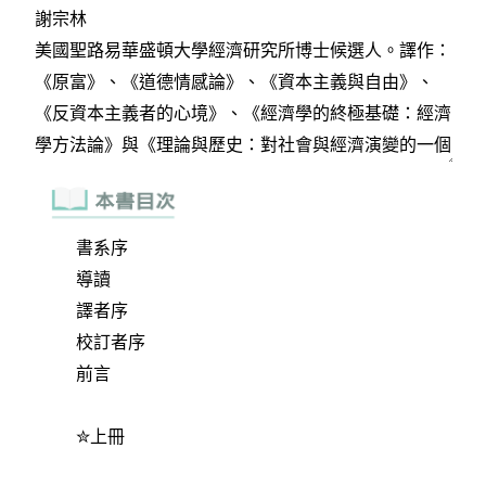
書系序
導讀
譯者序
校訂者序
前言
✮上冊