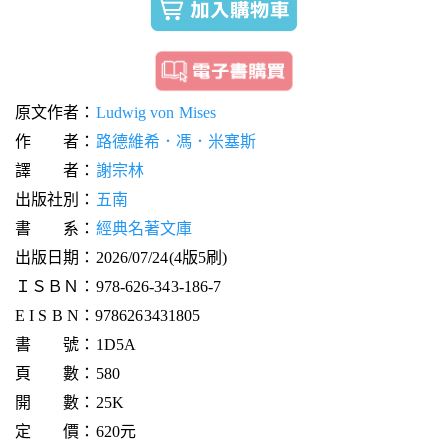
原文作者：
Ludwig von Mises
作 者：
路德維希．馮．米塞斯
譯 者：
謝宗林
出版社別：
五南
書 系：
經典名著文庫
出版日期：2026/07/24(4版5刷)
ＩＳＢＮ：978-626-343-186-7
E I S B N：9786263431805
書 號：1D5A
頁 數：580
開 數：25K
定 價：620元