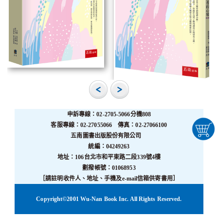
申訴專線：02-2705-5066分機808
客服專線：02-27055066 傳真：02-27066100
五南圖書出版股份有限公司
統編：04249263
地址：106台北市和平東路二段339號4樓
劃撥帳號：01068953
［請註明收件人、地址、手機及e-mail信箱供寄書用］
Copyright©2001 Wu-Nan Book Inc. All Rights Reserved.