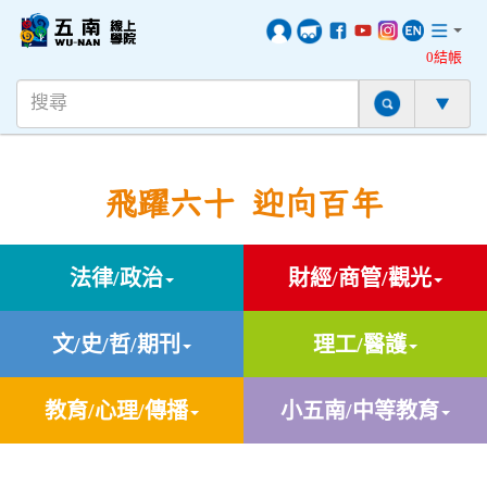
0結帳
飛躍六十 迎向百年
法律/政治
財經/商管/觀光
文/史/哲/期刊
理工/醫護
教育/心理/傳播
小五南/中等教育