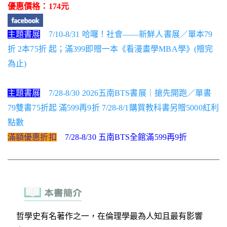
優惠價格：174元
主題書展
7/10-8/31 哈囉！社會——新鮮人書展／單本79
折 2本75折 起；滿399即贈一本《看漫畫學MBA學》(贈完
為止)
主題書展
7/28-8/30 2026五南BTS書展｜搶先開跑／單書
79雙書75折起 滿599再9折 7/28-8/1購買教科書另贈5000紅利
點數
滿額優惠折扣
7/28-8/30 五南BTS全館滿599再9折