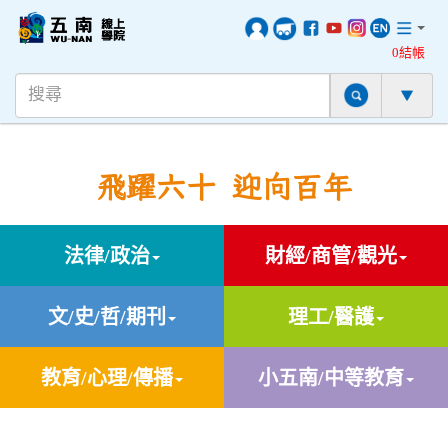
0結帳
飛躍六十 迎向百年
法律/政治
財經/商管/觀光
文/史/哲/期刊
理工/醫護
教育/心理/傳播
小五南/中等教育