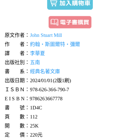
原文作者：
John Stuart Mill
作 者：
約翰‧斯圖爾特‧彌爾
譯 者：
李華夏
出版社別：
五南
書 系：
經典名著文庫
出版日期：2024/01/01(2版1刷)
ＩＳＢＮ：978-626-366-790-7
E I S B N：9786263667778
書 號：1D4C
頁 數：112
開 數：25K
定 價：220元