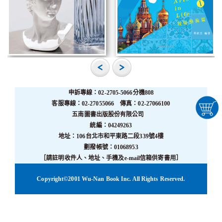
申訴專線：02-2705-5066分機808
客服專線：02-27055066 傳真：02-27066100
五南圖書出版股份有限公司
統編：04249263
地址：106台北市和平東路二段339號4樓
劃撥帳號：01068953
［請註明收件人、地址、手機及e-mail信箱供寄書用］
Copyright©2001 Wu-Nan Book Inc. All Rights Reserved.