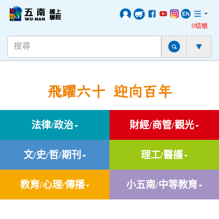
0結帳
飛躍六十 迎向百年
法律/政治
財經/商管/觀光
文/史/哲/期刊
理工/醫護
教育/心理/傳播
小五南/中等教育