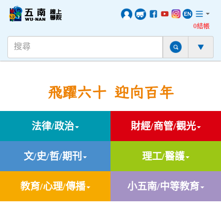
0結帳
飛躍六十 迎向百年
法律/政治
財經/商管/觀光
文/史/哲/期刊
理工/醫護
教育/心理/傳播
小五南/中等教育