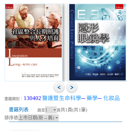
130402
醫護暨生命科學
─
藥學
─
化妝品
書籍類別：
書籍列表
共1頁(共1筆)
跳至
頁
排序依