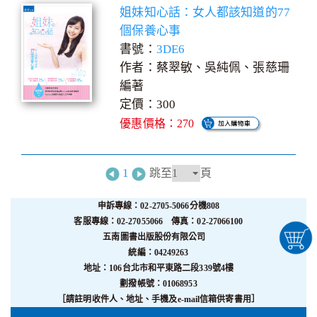
姐妹知心話：女人都該知道的77
個保養心事
書號：
3DE6
作者：蔡翠敏、吳純佩、張慈珊
編著
定價：300
優惠價格：270
1
跳至
頁
申訴專線：02-2705-5066分機808
客服專線：02-27055066 傳真：02-27066100
五南圖書出版股份有限公司
統編：04249263
地址：106台北市和平東路二段339號4樓
劃撥帳號：01068953
［請註明收件人、地址、手機及e-mail信箱供寄書用］