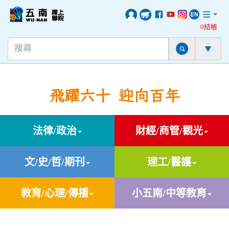
0結帳
飛躍六十 迎向百年
法律/政治
財經/商管/觀光
文/史/哲/期刊
理工/醫護
教育/心理/傳播
小五南/中等教育