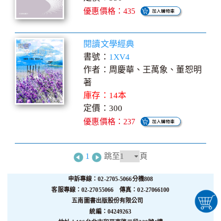
優惠價格：435
閱讀文學經典
書號：
1XV4
作者：周慶華、王萬象、董恕明
著
庫存：14本
定價：300
優惠價格：237
1
跳至
頁
申訴專線：02-2705-5066分機808
客服專線：02-27055066 傳真：02-27066100
五南圖書出版股份有限公司
統編：04249263