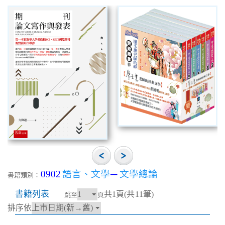
0902
語言、文學
─
文學總論
書籍類別：
書籍列表
共1頁(共11筆)
跳至
頁
排序依