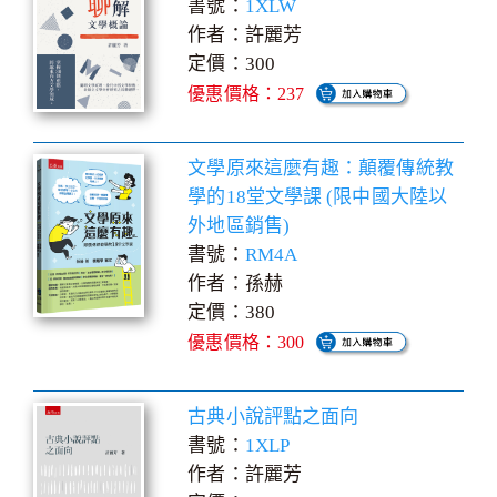
書號：
1XLW
作者：許麗芳
定價：300
優惠價格：237
文學原來這麼有趣：顛覆傳統教
學的18堂文學課 (限中國大陸以
外地區銷售)
書號：
RM4A
作者：孫赫
定價：380
優惠價格：300
古典小說評點之面向
書號：
1XLP
作者：許麗芳