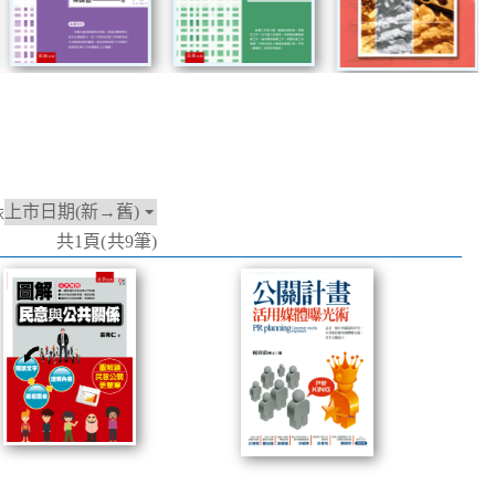
依
共1頁(共9筆)