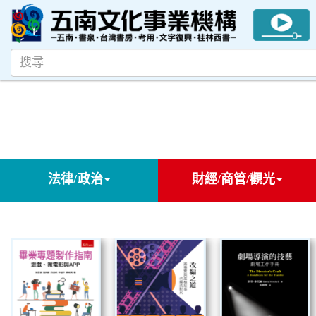
法律/政治
財經/商管/觀光