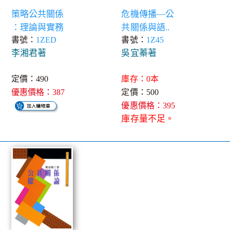
策略公共關係
危機傳播—公
：理論與實務
共關係與語..
書號：
1ZED
書號：
1Z45
李湘君著
吳宜蓁著
定價：490
庫存：0本
優惠價格：387
定價：500
優惠價格：395
庫存量不足。