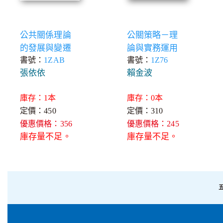
公共關係理論
公關策略－理
的發展與變遷
論與實務運用
書號：
1ZAB
書號：
1Z76
張依依
賴金波
庫存：1本
庫存：0本
定價：450
定價：310
優惠價格：356
優惠價格：245
庫存量不足。
庫存量不足。