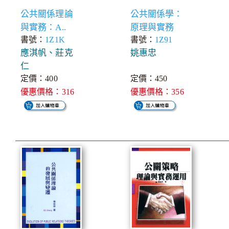
公共關係理論
公共關係學：
與實務：A..
原理與實務
書號：
1Z1K
書號：
1Z91
應淇帆、莊克
姚惠忠
仁
定價：400
定價：450
優惠價格：316
優惠價格：356