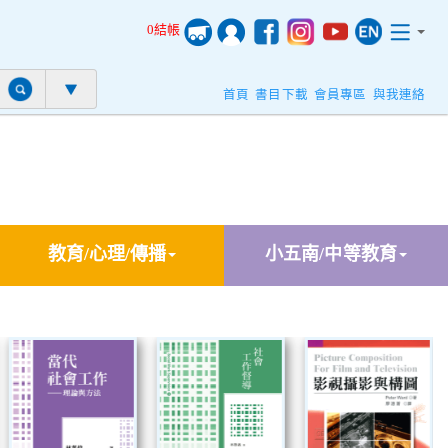
0結帳
首頁
書目下載
會員專區
與我連絡
教育/心理/傳播
小五南/中等教育