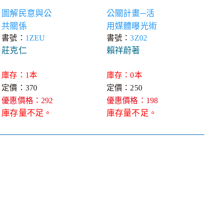
圖解民意與公
公關計畫─活
共關係
用媒體曝光術
書號：
1ZEU
書號：
3Z02
莊克仁
賴祥蔚著
庫存：1本
庫存：0本
定價：370
定價：250
優惠價格：292
優惠價格：198
庫存量不足。
庫存量不足。