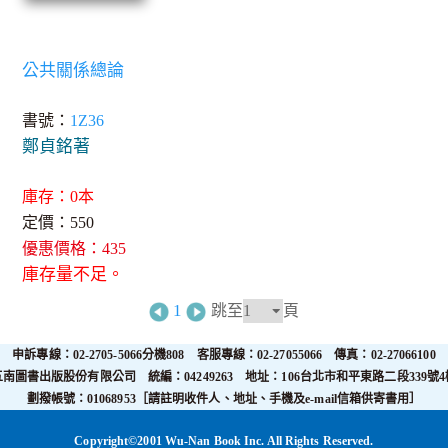
公共關係總論
書號：
1Z36
鄭貞銘著
庫存：0本
定價：550
優惠價格：435
庫存量不足。
1
跳至
頁
申訴專線：02-2705-5066分機808 客服專線：02-27055066 傳真：02-27066100
五南圖書出版股份有限公司 統編：04249263 地址：106台北市和平東路二段339號4
劃撥帳號：01068953［請註明收件人、地址、手機及e-mail信箱供寄書用］
Copyright©2001 Wu-Nan Book Inc. All Rights Reserved.