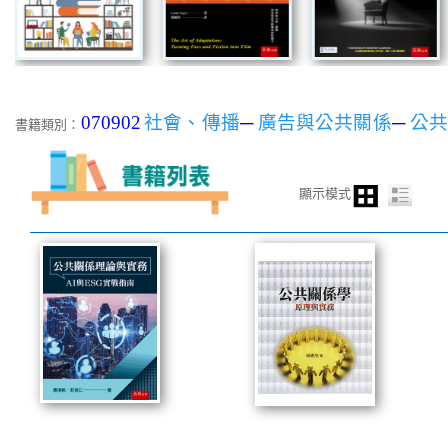
070902
社會、傳播
─
廣告與公共關係
─
公
書籍類別：
顯示模式