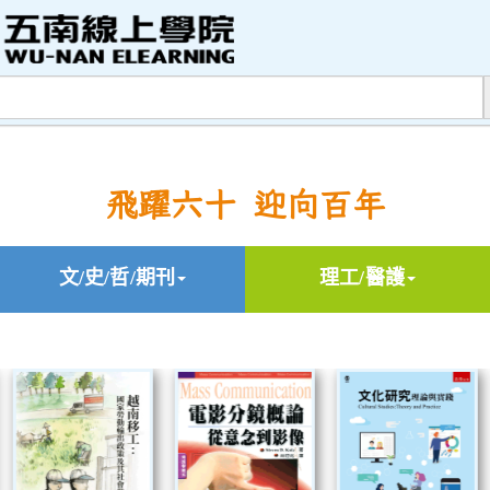
飛躍六十 迎向百年
文/史/哲/期刊
理工/醫護