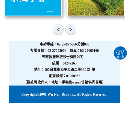
申訴專線：02-2705-5066分機808
客服專線：02-27055066 傳真：02-27066100
五南圖書出版股份有限公司
統編：04249263
地址：106台北市和平東路二段339號4樓
劃撥帳號：01068953
［請註明收件人、地址、手機及e-mail信箱供寄書用］
Copyright©2001 Wu-Nan Book Inc. All Rights Reserved.