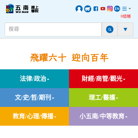
0結帳
飛躍六十 迎向百年
法律/政治
財經/商管/觀光
文/史/哲/期刊
理工/醫護
教育/心理/傳播
小五南/中等教育