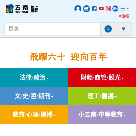
0結帳
飛躍六十 迎向百年
法律/政治
財經/商管/觀光
文/史/哲/期刊
理工/醫護
教育/心理/傳播
小五南/中等教育