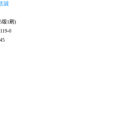
志誠
15版1刷)
19-0
45