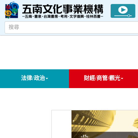
法律/政治
財經/商管/觀光