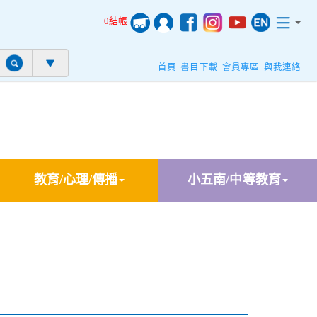
0結帳
首頁
書目下載
會員專區
與我連絡
教育/心理/傳播
小五南/中等教育