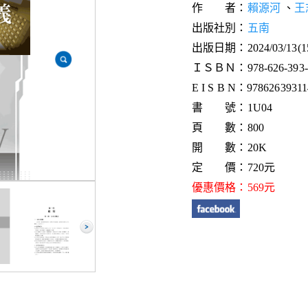
作 者：
賴源河
、
王
出版社別：
五南
出版日期：2024/03/13(
ＩＳＢＮ：978-626-393-1
E I S B N：97862639311
書 號：1U04
頁 數：800
開 數：20K
定 價：720元
優惠價格：569元