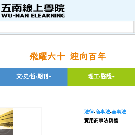
飛躍六十 迎向百年
文/史/哲/期刊
理工/醫護
法律
-
商事法
-
商事法
實用商事法精義