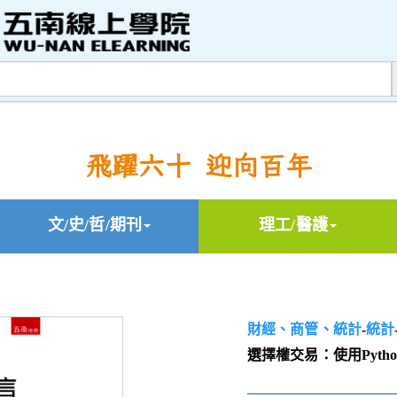
飛躍六十 迎向百年
文/史/哲/期刊
理工/醫護
財經、商管、統計
-
統計
選擇權交易：使用Pyth