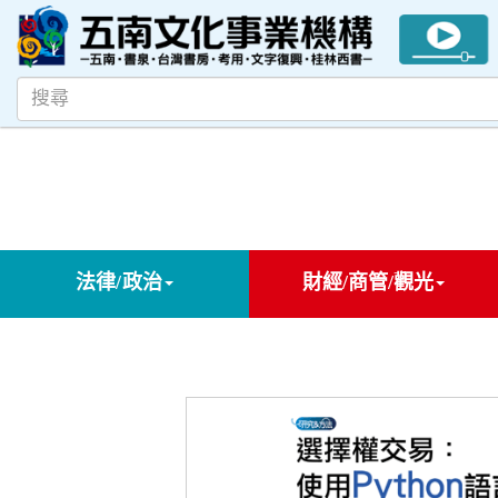
法律/政治
財經/商管/觀光