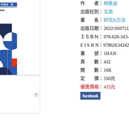
作 者：
林進益
出版社別：
五南
書 系：
研究&方法
出版日期：2022/10/07(
ＩＳＢＮ：978-626-343-3
E I S B N：978626343426
書 號：1HAN
頁 數：432
開 數：16K
定 價：550元
優惠價格：435元