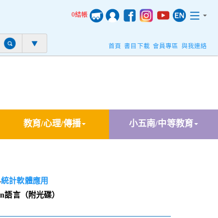
0結帳
首頁
書目下載
會員專區
與我連絡
教育/心理/傳播
小五南/中等教育
-
統計軟體應用
on語言（附光碟）