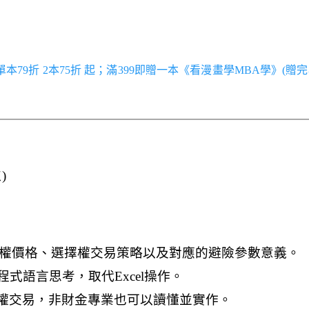
／單本79折 2本75折 起；滿399即贈一本《看漫畫學MBA學》(贈完
)