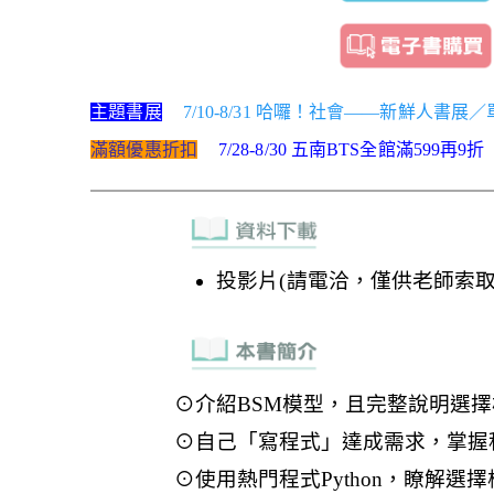
主題書展
7/10-8/31 哈囉！社會——新鮮人書展
滿額優惠折扣
7/28-8/30 五南BTS全館滿599再9折
投影片(請電洽，僅供老師索取