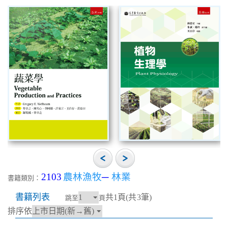
2103
農林漁牧
─
林業
書籍類別：
書籍列表
共1頁(共3筆)
跳至
頁
排序依