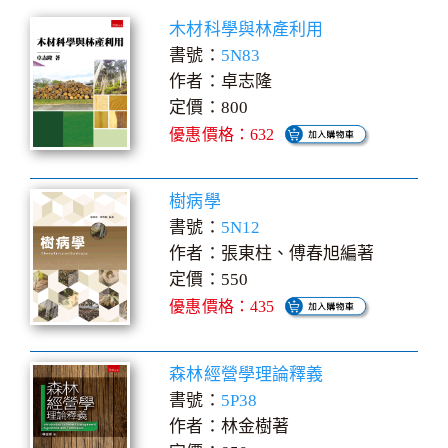
木材科學與林產利用
書號：
5N83
作者：卓志隆
定價：800
優惠價格：632
樹病學
書號：
5N12
作者：張東柱、傅春旭編著
定價：550
優惠價格：435
森林經營學理論釋義
書號：
5P38
作者：林金樹著