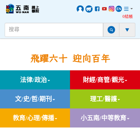
0結帳
飛躍六十 迎向百年
法律/政治
財經/商管/觀光
文/史/哲/期刊
理工/醫護
教育/心理/傳播
小五南/中等教育