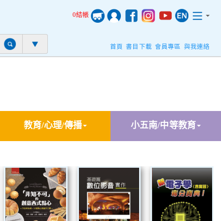
0結帳
首頁
書目下載
會員專區
與我連絡
教育/心理/傳播
小五南/中等教育