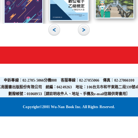
申訴專線：02-2705-5066分機808 客服專線：02-27055066 傳真：02-27066100
五南圖書出版股份有限公司 統編：04249263 地址：106台北市和平東路二段339號4
劃撥帳號：01068953［請註明收件人、地址、手機及e-mail信箱供寄書用］
Copyright©2001 Wu-Nan Book Inc. All Rights Reserved.