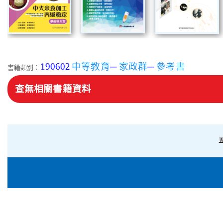
190602
中等教育
─
家政群
─
參考書
書籍類別：
查無相關書籍資料