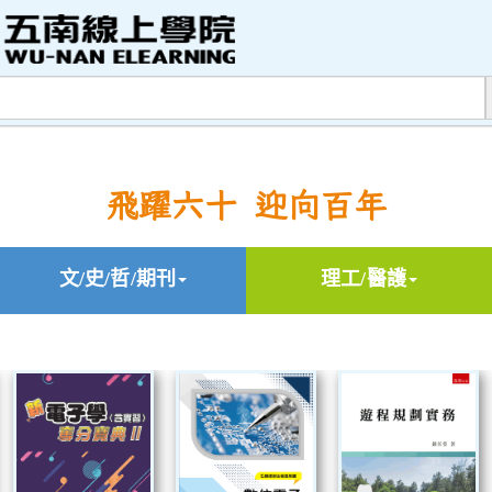
飛躍六十 迎向百年
文/史/哲/期刊
理工/醫護