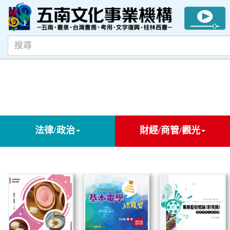
法律/政治
財經/商管/觀光