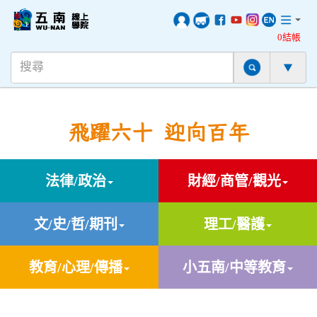
0結帳
飛躍六十 迎向百年
法律/政治
財經/商管/觀光
文/史/哲/期刊
理工/醫護
教育/心理/傳播
小五南/中等教育