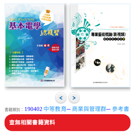
190402
中等教育
─
商業與管理群
─
參考書
書籍類別：
查無相關書籍資料