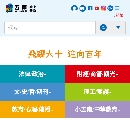
0結帳
飛躍六十 迎向百年
法律/政治
財經/商管/觀光
文/史/哲/期刊
理工/醫護
教育/心理/傳播
小五南/中等教育