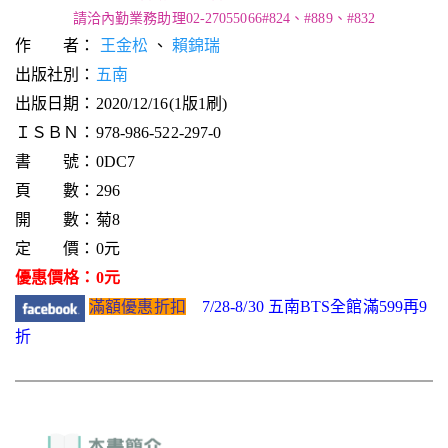
請洽內勤業務助理02-27055066#824、#889、#832
作 者：
王金松
、
賴錦瑞
出版社別：
五南
出版日期：2020/12/16(1版1刷)
ＩＳＢＮ：978-986-522-297-0
書 號：0DC7
頁 數：296
開 數：菊8
定 價：0元
優惠價格：0元
滿額優惠折扣
7/28-8/30 五南BTS全館滿599再9
折