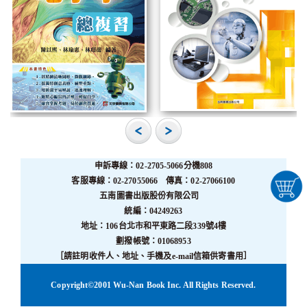
申訴專線：02-2705-5066分機808
客服專線：02-27055066 傳真：02-27066100
五南圖書出版股份有限公司
統編：04249263
地址：106台北市和平東路二段339號4樓
劃撥帳號：01068953
［請註明收件人、地址、手機及e-mail信箱供寄書用］
Copyright©2001 Wu-Nan Book Inc. All Rights Reserved.