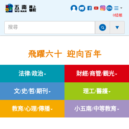
0結帳
飛躍六十 迎向百年
法律/政治
財經/商管/觀光
文/史/哲/期刊
理工/醫護
教育/心理/傳播
小五南/中等教育