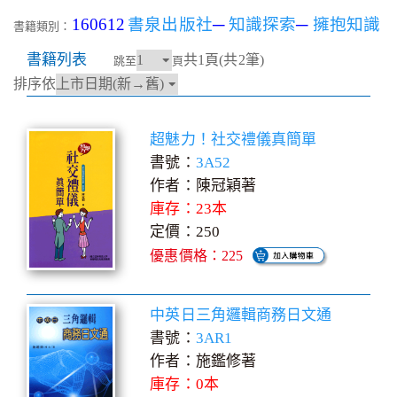
160612
書泉出版社
─
知識探索
─
擁抱知識
書籍類別：
書籍列表
共1頁(共2筆)
跳至
頁
排序依
超魅力！社交禮儀真簡單
書號：
3A52
作者：陳冠穎著
庫存：23本
定價：250
優惠價格：225
中英日三角邏輯商務日文通
書號：
3AR1
作者：施鑑修著
庫存：0本