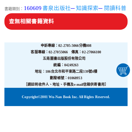
160609
書泉出版社
─
知識探索
─
閱讀科普
書籍類別：
查無相關書籍資料
申訴專線：02-2705-5066分機808
客服專線：02-27055066 傳真：02-27066100
五南圖書出版股份有限公司
統編：04249263
地址：106台北市和平東路二段339號4樓
劃撥帳號：01068953
［請註明收件人、地址、手機及e-mail信箱供寄書用］
Copyright©2001 Wu-Nan Book Inc. All Rights Reserved.