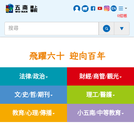
0結帳
飛躍六十 迎向百年
法律/政治
財經/商管/觀光
文/史/哲/期刊
理工/醫護
教育/心理/傳播
小五南/中等教育